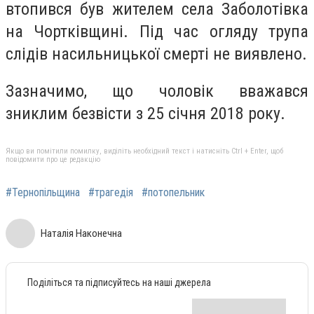
втопився був жителем села Заболотівка
на Чортківщині. Під час огляду трупа
слідів насильницької смерті не виявлено.
Зазначимо, що чоловік вважався
зниклим безвісти з 25 січня 2018 року.
Якщо ви помітили помилку, виділіть необхідний текст і натисніть Ctrl + Enter, щоб
повідомити про це редакцію
#Тернопільщина
#трагедія
#потопельник
Наталія Наконечна
Поділіться та підписуйтесь на наші джерела