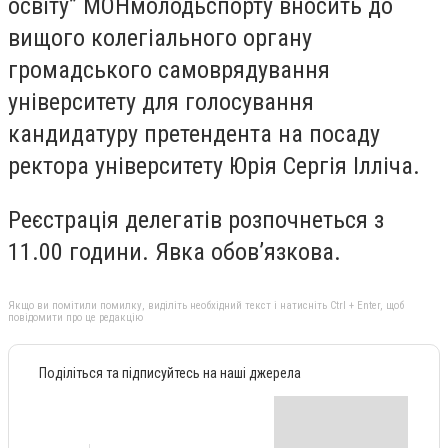
освіту” МОНмолодьспорту вносить до
вищого колегіального органу
громадського самоврядування
університету для голосування
кандидатуру претендента на посаду
ректора університету Юрія Сергія Ілліча.
Реєстрація делегатів розпочнеться з
11.00 години. Явка обов’язкова.
Якщо ви помітили помилку, виділіть необхідний текст і натисніть Ctrl + Enter, щоб
повідомити про це редакцію
Поділіться та підписуйтесь на наші джерела