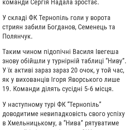
команди Сергія Надала зростає.
У складі ФК Тернопіль голи у ворота
стриян забили Богданов, Семенець та
Полянчук.
Таким чином підопічні Василя Івегеша
знову обійшли у турнірній таблиці “Ниву”.
У їх активі зараз зараз 20 очок, у той час,
як у вихованців Ігоря Яворського лише
19. Команди ділять сусідні 5-6 місця.
У наступному турі ФК “Тернопіль”
доводитиме невипадковість свого успіху
в Хмельницькому, а “Нива” рятуватиме