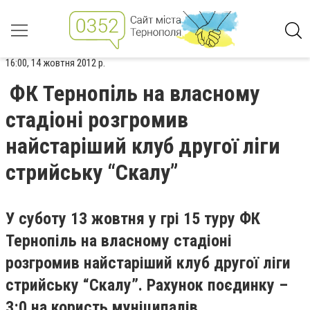
16:00, 14 жовтня 2012 р.
ФК Тернопіль на власному
стадіоні розгромив
найстаріший клуб другої ліги
стрийську “Скалу”
У суботу 13 жовтня у грі 15 туру ФК
Тернопіль на власному стадіоні
розгромив найстаріший клуб другої ліги
стрийську “Скалу”. Рахунок поєдинку –
3:0 на користь муніципалів.