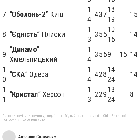
1
18 –
7
“
Оболонь-2
” Київ
4
3
7
15
4
19
1
10 –
8
“
Єдність
” Плиски
3
5
5
14
3
16
“
Динамо
”
1
9
3
5
6
9 – 15
14
Хмельницький
4
1
1
14 –
“
СКА
” Одеса
4
2
8
14
0
4
24
1
1
13 –
“
Кристал
” Херсон
2
2
9
8
1
3
24
Якщо ви помітили помилку, виділіть необхідний текст і натисніть Ctrl + Enter, щоб
повідомити про це редакцію
Антоніна Сімаченко