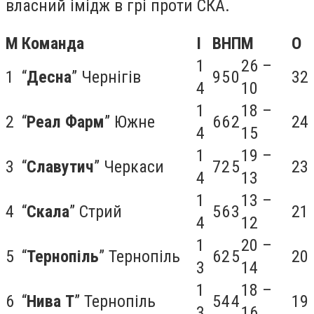
власний імідж в грі проти СКА.
М
Команда
I
В
Н
П
М
О
1
26 –
1
“
Десна
” Чернігів
9
5
0
32
4
10
1
18 –
2
“
Реал Фарм
” Южне
6
6
2
24
4
15
1
19 –
3
“
Славутич
” Черкаси
7
2
5
23
4
13
1
13 –
4
“
Скала
” Стрий
5
6
3
21
4
12
1
20 –
5
“
Тернопіль
” Тернопіль
6
2
5
20
3
14
1
18 –
6
“
Нива Т
” Тернопіль
5
4
4
19
3
16