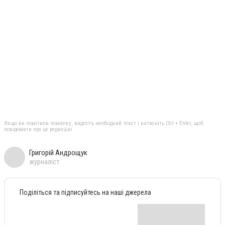
Якщо ви помітили помилку, виділіть необхідний текст і натисніть Ctrl + Enter, щоб
повідомити про це редакцію
Григорій Андрощук
журналіст
Поділіться та підписуйтесь на наші джерела