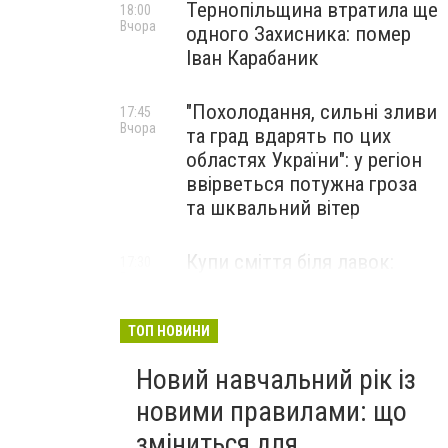
Тернопільщина втратила ще
18:00
Вчора
одного Захисника: помер
Іван Карабаник
"Похолодання, сильні зливи
17:45
Вчора
та град вдарять по цих
областях України": у регіон
ввірветься потужна гроза
та шквальний вітер
Купи сміття біля лавок:
17:30
Вчора
житель Тернопільщини не
стримав емоцій від
побаченого у парку (ВІДЕО)
ТОП НОВИНИ
Новий навчальний рік із
новими правилами: що
зміниться для