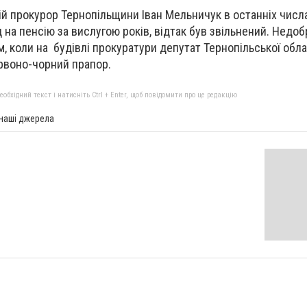
й прокурор Тернопільщини Іван Мельничук в останніх числ
 на пенсію за вислугою років, відтак був звільнений. Недо
м, коли на будівлі прокуратури депутат Тернопільської обл
рвоно-чорний прапор.
бхідний текст і натисніть Ctrl + Enter, щоб повідомити про це редакцію
 наші джерела