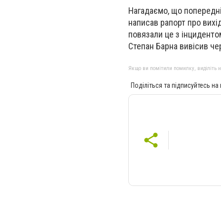
Нагадаємо, що попередні
написав рапорт про вихід
повязали це з інциденто
Степан Барна вивісив че
Якщо ви помітили помилку, виділіть нео
Поділіться та підписуйтесь на