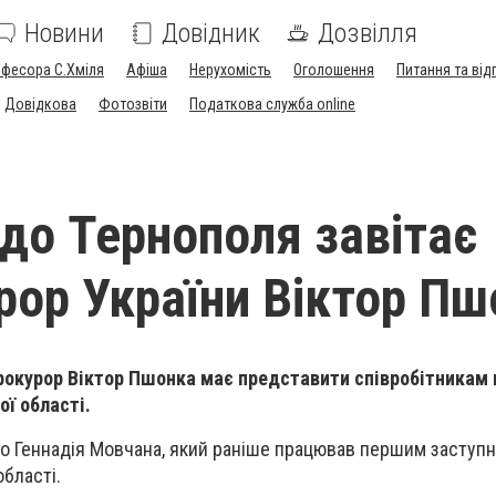
Новини
Довідник
Дозвілля
офесора С.Хміля
Афіша
Нерухомість
Оголошення
Питання та від
Довідкова
Фотозвіти
Податкова служба online
 до Тернополя завітає
рор України Віктор Пш
рокурор Віктор Пшонка
має пр
едставити співробітникам 
ої області.
о Геннадія Мовчана, який раніше працював першим заступ
області.