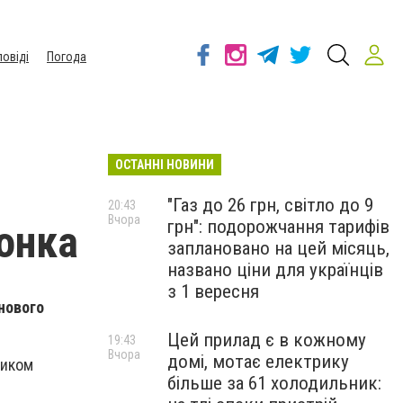
повіді
Погода
ОСТАННІ НОВИНИ
"Газ до 26 грн, світло до 9
20:43
Вчора
грн": подорожчання тарифів
онка
заплановано на цей місяць,
названо ціни для українців
з 1 вересня
нового
Цей прилад є в кожному
19:43
Вчора
домі, мотає електрику
ником
більше за 61 холодильник: