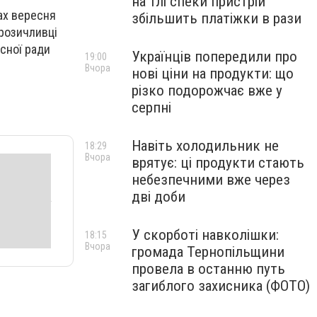
на тлі спеки пристрій
ах вересня
збільшить платіжки в рази
брозичливці
асної ради
Українців попередили про
19:00
Вчора
нові ціни на продукти: що
різко подорожчає вже у
серпні
Навіть холодильник не
18:29
Вчора
врятує: ці продукти стають
небезпечними вже через
дві доби
У скорботі навколішки:
18:15
Вчора
громада Тернопільщини
провела в останню путь
загиблого захисника (ФОТО)