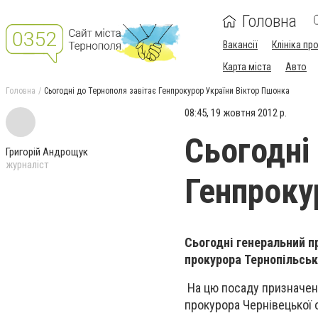
Головна
Вакансії
Клініка пр
Карта міста
Авто
Головна
Сьогодні до Тернополя завітає Генпрокурор України Віктор Пшонка
08:45, 19 жовтня 2012 р.
Сьогодні
Григорій Андрощук
журналіст
Генпроку
Сьогодні
генеральний п
прокурора Тернопільськ
На цю посаду призначен
прокурора Чернівецької 