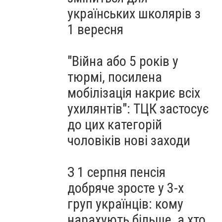
українських школярів з
1 вересня
"Війна або 5 років у
тюрмі, посилена
мобілізація накриє всіх
ухилянтів": ТЦК застосує
до цих категорій
чоловіків нові заходи
З 1 серпня пенсія
добряче зросте у 3-х
груп українців: кому
нарахують більше, а хто