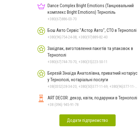
Dance Complex Bright Emotions (Танцювальний
комплекс Bright Emotions) Тернопіль
+380(67)886-03-70
Бош Авто Сервіс "Астор Авто", СТО в Тернополі
+380(96)754-24-08, +380(97)889-82-40
Західпак, виготовлення пакетів та упаковок в
Тернополі
+380(67)744-70-70, +380(35)223-50-11
Березій Зінаїда Анатоліївна, приватний нотаріус
у Тернополі, нотаріальні послуги
+38(0352)28-34-20, +380(50)377-11-69, +380(96)377-11-69
ART DECOR: декор, квіти, подарунки в Тернополі
+38 (096) 945-91-78
Додати підприємство