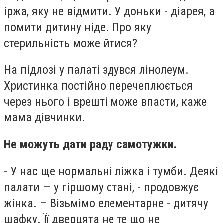
іржа, яку не відмити. У доньки - діарея, а
помити дитину ніде. Про яку
стерильність може йтися?
На підлозі у палаті здувся лінолеум.
Христинка постійно перечеплюється
через нього і врешті може впасти, каже
мама дівчинки.
Не можуть дати раду самотужки.
- У нас ще нормальні ліжка і тумби. Деякі
палати — у гіршому стані, - продовжує
жінка. – Візьмімо елементарне - дитячу
шафку. Її дверцята не те що не