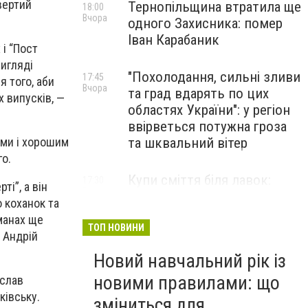
вертий
Тернопільщина втратила ще
18:00
Вчора
одного Захисника: помер
Іван Карабаник
 і “Пост
вигляді
"Похолодання, сильні зливи
17:45
 того, аби
Вчора
та град вдарять по цих
х випусків, —
областях України": у регіон
ввірветься потужна гроза
та шквальний вітер
ками і хорошим
го.
Купи сміття біля лавок:
17:30
ті”, а він
Вчора
житель Тернопільщини не
 коханок та
стримав емоцій від
манах ще
побаченого у парку (ВІДЕО)
ТОП НОВИНИ
в Андрій
Новий навчальний рік із
новими правилами: що
ослав
ківську.
зміниться для