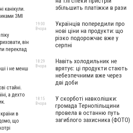
на тлі спеки пристрій
збільшить платіжки в рази
і канікули.
никами ЗМІ
Українців попередили про
19:00
Вчора
нові ціни на продукти: що
 піку
різко подорожчає вже у
приховати, він
серпні
или переклад
Навіть холодильник не
18:29
Вчора
врятує: ці продукти стають
рші і не менш
небезпечними вже через
дві доби
ві стайні.
ні, а дехто
У скорботі навколішки:
18:15
ик.
Вчора
громада Тернопільщини
провела в останню путь
країни в
загиблого захисника (ФОТО)
ідомо, що
котрі