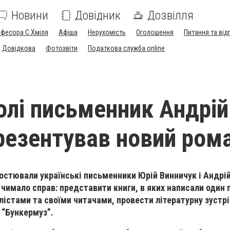
Новини
Довідник
Дозвілля
офесора С.Хміля
Афіша
Нерухомість
Оголошення
Питання та від
Довідкова
Фотозвіти
Податкова служба online
олі письменник Андрій
резентував новий ром
гостювали українські письменники Юрій Винничук і Андрій
 чимало справ: представити книги, в яких написали один 
лістами та своїми читачами, провести літературну зустрі
 “Бункермуз”.