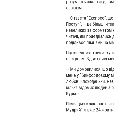
розуміють аналітику, і 
сарказм.
— Є газета “Експрес”, що 
Поступ”, — це більш інте
невеликих за форматом к
читачі, які приєднались 
поділився планами на ма
Під кінець зустрічі з жу
настроєм. Вдвох письмен
— Ми домовилися, що відо
мене у “Бикфордовому ми
любовні походеньки. Рез
кілька відомих людей з р
Курков.
Після цього заклопотані 
Мудрий”, а вже 24 жовтн