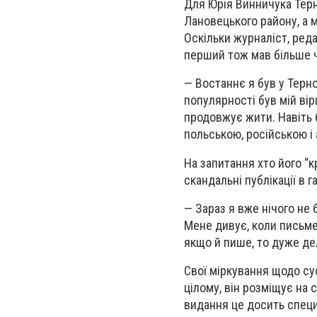
Для Юрія Винничука Терн
Лановецького району, а м
Оскільки журналіст, ред
перший тож мав більше ч
— Востаннє я був у Терноп
популярності був мій вірш
продовжує жити. Навіть б
польською, російською і
На запитання хто його “к
скандальні публікації в г
— Зараз я вже нічого не 
Мене дивує, коли письмен
якщо й пише, то дуже де
Свої міркування щодо сус
цілому, він розміщує на 
видання це досить специф