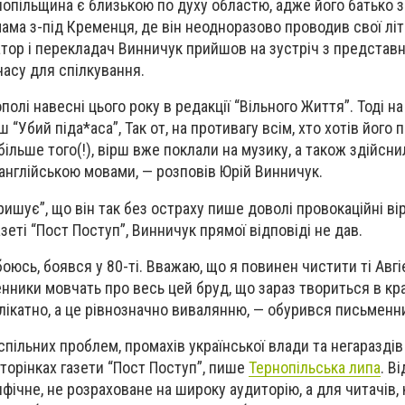
опільщина є близькою по духу областю, адже його батько з
ама з-під Кременця, де він неодноразово проводив свої літн
атор і перекладач Винничук прийшов на зустріч з представ
асу для спілкування.
олі навесні цього року в редакції “Вільного Життя”. Тоді на
 “Убий піда*аса”, Так от, на противагу всім, хто хотів його 
ільше того(!), вірш вже поклали на музику, а також здійсн
 англійською мовами, — розповів Юрій Винничук.
ришує”, що він так без остраху пише доволі провокаційні ві
азеті “Пост Поступ”, Винничук прямої відповіді не дав.
боюсь, боявся у 80-ті. Вважаю, що я повинен чистити ті Авгіє
ники мовчать про весь цей бруд, що зараз твориться в краї
лікатно, а це рівнозначно вивалянню, — обурився письменн
пільних проблем, промахів української влади та негараздів 
сторінках газети “Пост Поступ”, пише
Тернопільська липа
. В
ічне, не розраховане на широку аудиторію, а для читачів, 