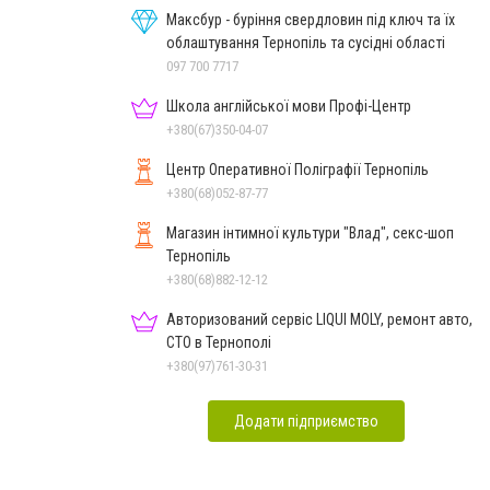
Максбур - буріння свердловин під ключ та їх
облаштування Тернопіль та сусідні області
097 700 7717
Школа англійської мови Профі-Центр
+380(67)350-04-07
Центр Оперативної Поліграфії Тернопіль
+380(68)052-87-77
Магазин інтимної культури "Влад", секс-шоп
Тернопіль
+380(68)882-12-12
Авторизований сервіс LIQUI MOLY, ремонт авто,
СТО в Тернополі
+380(97)761-30-31
Додати підприємство