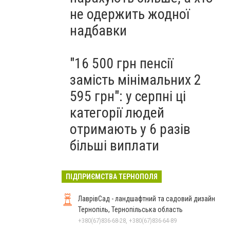
не одержить жодної
надбавки
"16 500 грн пенсії
замість мінімальних 2
595 грн": у серпні ці
категорії людей
отримають у 6 разів
більші виплати
ПІДПРИЄМСТВА ТЕРНОПОЛЯ
ЛаврівСад - ландшафтний та садовий дизайн
Тернопіль, Тернопільська область
+380(67)836-68-28, +380(67)836-64-89