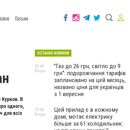
повіді
Погода
ОСТАННІ НОВИНИ
"Газ до 26 грн, світло до 9
20:43
Вчора
грн": подорожчання тарифів
ан
заплановано на цей місяць,
названо ціни для українців
з 1 вересня
 Курков. В
про одного,
Цей прилад є в кожному
19:43
ч для всіх
Вчора
домі, мотає електрику
більше за 61 холодильник: