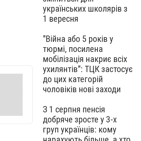
українських школярів з
1 вересня
"Війна або 5 років у
тюрмі, посилена
мобілізація накриє всіх
ухилянтів": ТЦК застосує
до цих категорій
чоловіків нові заходи
З 1 серпня пенсія
добряче зросте у 3-х
груп українців: кому
нарахують більше, а хто