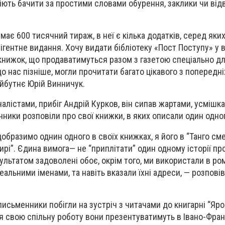
вміють бачити за простими словами обурення, заклики чи від
має 600 тисячний тираж, в неї є кілька додатків, серед яких
лігентне видання. Хочу видати бібліотеку «Пост Поступу» у 
нижок, що продаватимуться разом з газетою спеціально для
до нас пізніше, могли прочитати багато цікавого з попередні
йбутнє Юрій Винничук.
рналістами, прибіг Андрій Курков, він сипав жартами, усміш
ники розповіли про свої книжки, в яких описали один одно
бразимо однин одного в своїх книжках, я його в “Танго смер
рі”. Єдина вимога— не “приплітати” один одному історії про
ультатом задоволені обоє, окрім того, ми використали в ро
еальними іменами, та навіть вказали їхні адреси, — розпові
письменники побігли на зустріч з читачами до книгарні “Яр
я свою спільну роботу вони презентуватимуть в Івано-Фран