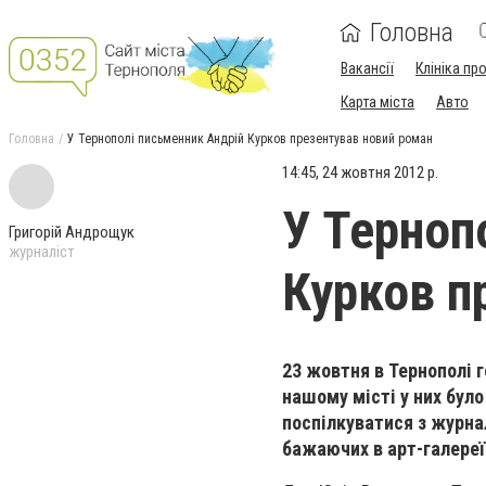
Головна
Вакансії
Клініка пр
Карта міста
Авто
Головна
У Тернополі письменник Андрій Курков презентував новий роман
14:45, 24 жовтня 2012 р.
У Терноп
Григорій Андрощук
журналіст
Курков п
23 жовтня в Тернополі 
нашому місті у них було
поспілкуватися з журна
бажаючих в арт-галереї