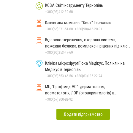
KOSA Світ Інструменту Тернопіль
+380(98)412-39-68
Клінінгова компанія "Єнот" Тернопіль
+380(66)871-51-88, +380(98)416-20-91
Відеоспостереження, охоронні системи,
пожежна безпека, комплексні рішення під ключ
Тернопіль
+380(96)253-47-69
Клініка мікрохірургії ока Медікус, Поліклініка
Медікус в Тернопіль
+380(98)653-46-56, +380(63)135-22-74
МЦ "Профімед-VG": дерматологія,
косметологія, ЛОР (отоларингологія) в
Тернополі
+380(67)900-92-92
Додати підприємство