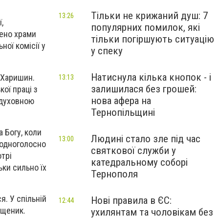
Тільки не крижаний душ: 7
13:26
,
популярних помилок, які
чено храми
тільки погіршують ситуацію
ої комісії у
у спеку
Натиснула кілька кнопок - і
г Харишин.
13:13
залишилася без грошей:
ої праці з
нова афера на
з духовною
Тернопільщині
 Богу, коли
Людині стало зле під час
13:00
 одноголосно
святкової служби у
отрі
катедральному соборі
ьки сильно їх
Тернополя
. У спільній
Нові правила в ЄС:
12:44
ященик.
ухилянтам та чоловікам без