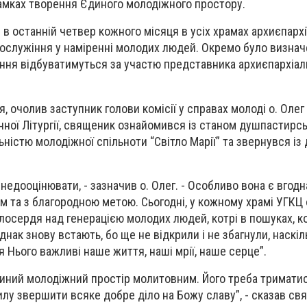
амках творення Єдиного молодіжного простору.
 в останній четвер кожного місяця в усіх храмах архиєпархії
гослужіння у наміренні молодих людей. Окремо було визна
іння відбуватимуться за участю представника архиєпархіальн
, очолив заступник голови комісії у справах молоді о. Оле
нної Літургії, священик ознайомився із станом душпастирськ
ьністю молодіжної спільноти “Світло Марії” та звернувся і
едооцінювати, - зазначив о. Олег. - Особливо вона є вгодна
ем та з благородною метою. Сьогодні, у кожному храмі УГКЦ
лосердя над генерацією молодих людей, котрі в пошуках, к
нак знову встають, бо ще не відкрили і не збагнули, наскіл
я Нього важливі наше життя, наші мрії, наше серце”.
иний молодіжний простір молитовним. Його треба триматися
лу звершити всяке добре діло на Божу славу”, - сказав св