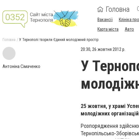
Головна
Вакансії
Клініка пр
Карта міста
Авто
Головна
У Тернополі творили Єдиний молодіжний простір
20:30, 26 жовтня 2012 р.
У Терноп
Антоніна Сімаченко
молодіжн
25 жовтня, у храмі Усп
молодіжних організацій
Розпорядження здійснюв
Тернопільсько-Зборівськ