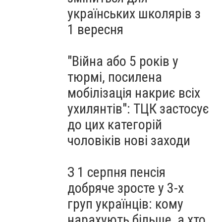
українських школярів з
1 вересня
"Війна або 5 років у
тюрмі, посилена
мобілізація накриє всіх
ухилянтів": ТЦК застосує
до цих категорій
чоловіків нові заходи
З 1 серпня пенсія
добряче зросте у 3-х
груп українців: кому
нарахують більше, а хто