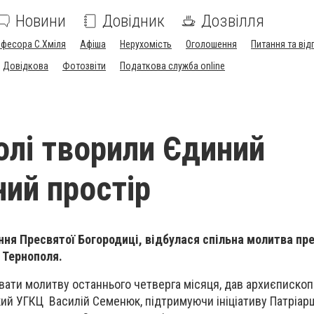
Новини
Довідник
Дозвілля
офесора С.Хміля
Афіша
Нерухомість
Оголошення
Питання та від
Довідкова
Фотозвіти
Податкова служба online
олі творили Єдиний
ий простір
ення Пресвятої Богородиці, відбулася спільна молитва пр
 Тернополя.
ати молитву останнього четверга місяця, дав архиєпископ
ий УГКЦ Василій Семенюк, підтримуючи ініціативу Патріаршо