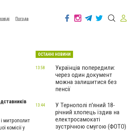
повіді
Погода
ОСТАННІ НОВИНИ
Українців попередили:
13:58
через один документ
можна залишитися без
пенсії
едставників
У Тернополі п'яний 18-
13:44
річний хлопець їздив на
електросамокаті
 і митрополит
зустрічною смугою (ФОТО)
ї комісії у