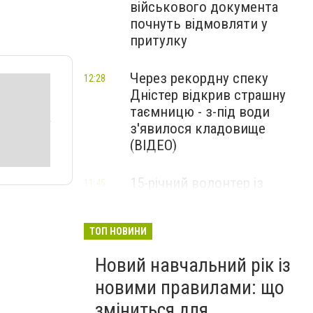
військового документа
почнуть відмовляти у
притулку
Через рекордну спеку
12:28
Дністер відкрив страшну
таємницю - з-під води
з'явилося кладовище
(ВІДЕО)
15-річний волонтер із
11:45
Тернопільщини отримав
високу церковну нагороду
(ФОТО)
ТОП НОВИНИ
Новий навчальний рік із
новими правилами: що
зміниться для