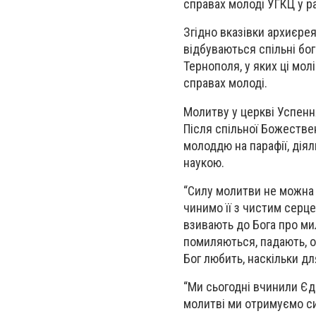
справах молоді УГКЦ у р
Згідно вказівки архиєрея
відбуваються спільні бо
Тернополя, у яких ці мол
справах молоді.
Молитву у церкві Успення
Після спільної Божестве
молоддю на парафії, діял
наукою.
“Силу молитви не можна н
чинимо її з чистим серц
взивають до Бога про ми
помиляються, падають, од
Бог любить, наскільки дл
“Ми сьогодні вчинили Єд
молитві ми отримуємо си