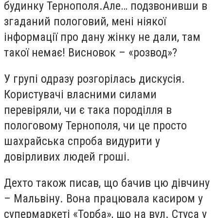
будинку Тернополя.Але… подзвонивши в
згаданий пологовий, мені ніякої
інформації про дану жінку не дали, там
такої немає! Висновок – «розвод»?
У групі одразу розгорілась дискусія.
Користувачі власними силами
перевіряли, чи є така породілля в
пологовому Тернополя, чи це просто
шахрайська спроба видурити у
довірливих людей гроші.
Дехто також писав, що бачив цю дівчину
– Мальвіну. Вона працювала касиром у
супермаркеті «Торба», що на вул. Стуса у