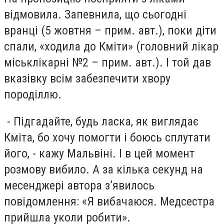
відмовила. Запевнила, що сьогодні
вранці (5 жовтня – прим. авт.), поки діти
спали, «ходила до Кміти» (головний лікар
міськлікарні №2 – прим. авт.). І той дав
вказівку всім забезпечити хвору
породіллю.
- Підгадайте, будь ласка, як виглядає
Кміта, бо хочу помогти і боюсь сплутати
його, - кажу Мальвіні. І в цей момент
розмову вибило. А за кілька секунд на
месенджері автора з’явилось
повідомлення: «Я вибачаюся. Медсестра
прийшла уколи робити».