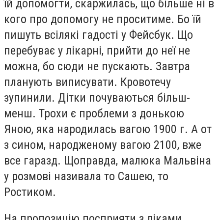
їй допомогти, скаржилась, що більше ні в
кого про допомогу не проситиме. Бо їй
пишуть всілякі гадості у Фейсбук. Що
перебуває у лікарні, прийти до неї не
можна, бо сюди не пускають. Завтра
планують виписувати. Кровотечу
зупинили. Дітки почуваються більш-
менш. Трохи є проблеми з донькою
Яною, яка народилась вагою 1900 г. А от
з сином, народженому вагою 2100, вже
все гаразд. Щоправда, малюка Мальвіна
у розмові називала то Сашею, то
Ростиком.
На пропозицію посприяти з ліками