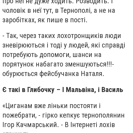
про неї не дуже ходить. Розводить. І
чоловік в неї тут, в Тернополі, а не на
заробітках, як пише в пості.
- Так, через таких лохотронщиків люди
зневірюються і тоді у людей, які справді
потребують допомоги, шанси на
порятунок набагато зменшуються!!!-
обурюється фейсбучанка Наталя.
Є такі в Глибочку – І Мальвіна, і Василь
«Циганам вже ліньки постояти і
пожебрати, - гірко кепкує тернополянин
Ігор Качмарський. - В Інтернеті лохів