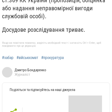
ст.369 КК України (пропозиція, обіцянка
або надання неправомірної вигоди
службовій особі).
Досудове розслідування триває.
Якщо ви помітили помилку, виділіть необхідний текст і натисніть Ctrl + Enter, щоб
повідомити про це редакцію
#хабар
#військкомат
#прокуратура
Дмитро Бондаренко
Журналіст
Поділіться та підписуйтесь на наші джерела