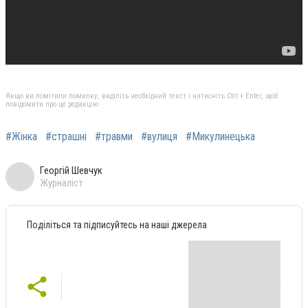
Якщо ви помітили помилку, виділіть необхідний текст і натисніть Ctrl + Enter, щоб
повідомити про це редакцію
#Жінка
#страшні
#травми
#вулиця
#Микулинецька
Георгій Шевчук
Журналіст
Поділіться та підписуйтесь на наші джерела