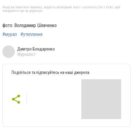
Якщо ви помітили помилку, виділіть необхідний текст і натисніть Ctrl + Enter, щоб
повідомити про це редакцію
фото: Володимир Шевченко
#мурал
#утеплення
Дмитро Бондаренко
Журналіст
Поділіться та підписуйтесь на наші джерела