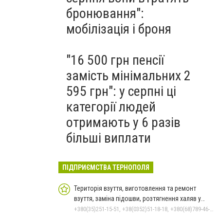
бронювання":
мобілізація і броня
"16 500 грн пенсії
замість мінімальних 2
595 грн": у серпні ці
категорії людей
отримають у 6 разів
більші виплати
ПІДПРИЄМСТВА ТЕРНОПОЛЯ
Територія взуття, виготовлення та ремонт
взуття, заміна підошви, розтягнення халяв у
Тернополі
+380(35)251-15-51, +38(0352)51-18-18, +380(68)789-46-04, +380(95)662-41-09