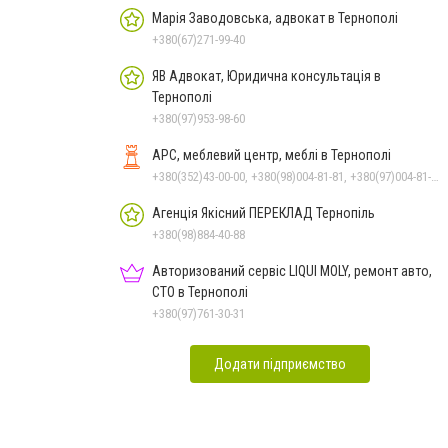
Марія Заводовська, адвокат в Тернополі
+380(67)271-99-40
ЯВ Адвокат, Юридична консультація в
Тернополі
+380(97)953-98-60
АРС, меблевий центр, меблі в Тернополі
+380(352)43-00-00, +380(98)004-81-81, +380(97)004-81-81
Агенція Якісний ПЕРЕКЛАД Тернопіль
+380(98)884-40-88
Авторизований сервіс LIQUI MOLY, ремонт авто,
СТО в Тернополі
+380(97)761-30-31
Додати підприємство