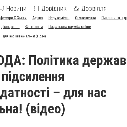
Новини
Довідник
Дозвілля
офесора С.Хміля
Афіша
Нерухомість
Оголошення
Питання та від
Довідкова
Фотозвіти
Податкова служба online
– для нас визначальна! (відео)
ОДА: Політика держав
 підсилення
датності – для нас
ьна! (відео)