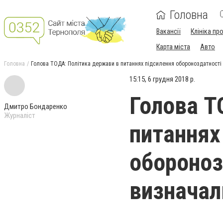
Головна
Вакансії
Клініка пр
Карта міста
Авто
Головна
Голова ТОДА: Політика держави в питаннях підсилення обороноздатності 
15:15, 6 грудня 2018 р.
Голова Т
Дмитро Бондаренко
Журналіст
питаннях
обороноз
визначал