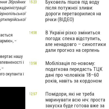
Буковель пішов під воду
ення Збройних
15:23
після потужної зливи:
адміністрації
дороги перетворилися на
ернопільської
річки (ВІДЕО)
тилерійської
В Україні різко зміниться
14:58
шається
погода: спека відступить,
армію», –
але ненадовго – синоптики
дали прогноз на серпень
овертає нашу
впевненості і
Мобілізація по-новому:
13:58
 –
податкова передасть ТЦК
го окупанта і
дані про чоловіків 18–60
років, навіть за кордоном
Помідори, які не треба
12:57
маринувати всю ніч: проста
закуска буде готова вже за