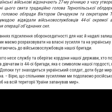
аїнські військові відзначають 27-му річницю з часу утвор
ні цього свята традиційно голова Тернопільської облдерж
з головою облради Віктором Овчаруком та секретарем Т
мадою відвідали військовослужбовців 44-ої окремої ар
я операції об’єднаних сил.
аннях підсилення обороноздатності для нас й надалі зали
и маємо розраховувати на власні зусилля та на українську 
ертаючись до військовослужбовців нашої бригади.
 хто несе службу та оберігає кордони нашої держави, хто п
дівчатам із 44-ої бригади, яка є символом нашої гордості, 
 Допоки тут знаходиться український солдат, доти буде мир,
а. – Вірю, що спільними зусиллями ми подолаємо російсько
б на всій території Ураїни запанував мир».