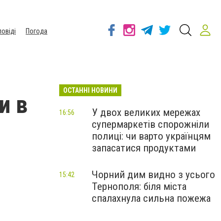
повіді
Погода
ОСТАННІ НОВИНИ
и в
У двох великих мережах
16:56
супермаркетів спорожніли
полиці: чи варто українцям
запасатися продуктами
Чорний дим видно з усього
15:42
Тернополя: біля міста
спалахнула сильна пожежа