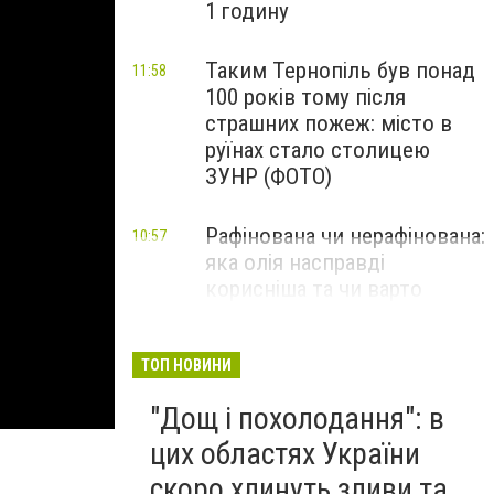
1 годину
Таким Тернопіль був понад
11:58
100 років тому після
страшних пожеж: місто в
руїнах стало столицею
ЗУНР (ФОТО)
Рафінована чи нерафінована:
10:57
яка олія насправді
корисніша та чи варто
переплачувати
ТОП НОВИНИ
"Дощ і похолодання": в
цих областях України
скоро хлинуть зливи та