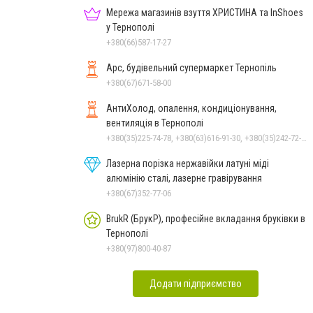
Мережа магазинів взуття ХРИСТИНА та InShoes
у Тернополі
+380(66)587-17-27
Арс, будівельний супермаркет Тернопіль
+380(67)671-58-00
АнтиХолод, опалення, кондиціонування,
вентиляція в Тернополі
+380(35)225-74-78, +380(63)616-91-30, +380(35)242-72-37
Лазерна порізка нержавійки латуні міді
алюмінію сталі, лазерне гравірування
+380(67)352-77-06
BrukR (БрукР), професійне вкладання бруківки в
Тернополі
+380(97)800-40-87
Додати підприємство