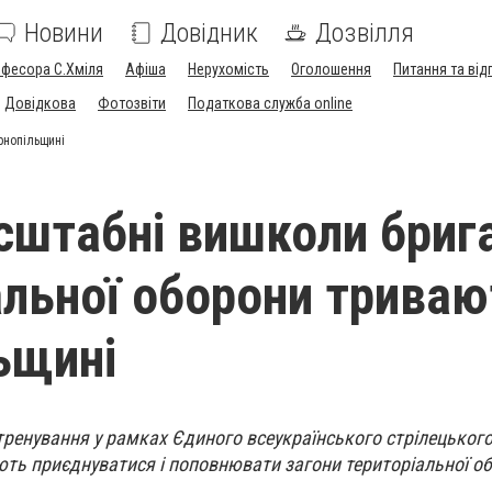
Новини
Довідник
Дозвілля
офесора С.Хміля
Афіша
Нерухомість
Оголошення
Питання та від
Довідкова
Фотозвіти
Податкова служба online
рнопільщині
штабні вишколи бриг
альної оборони триваю
ьщині
тренування у рамках Єдиного всеукраїнського стрілецького
ть приєднуватися і поповнювати загони територіальної о