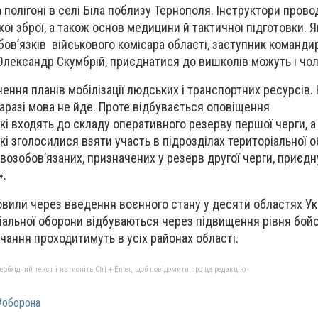
 полігоні в селі Біла поблизу Тернополя. Інструктори прово
ої зброї, а також основ медицини й тактичної підготовки. 
ов’язків військового комісара області, заступник команди
Олександр Скумбрій, приєднатися до вишколів можуть і чолов
ення планів мобілізації людських і транспортних ресурсів. 
наразі мова не йде. Проте відбувається оповіщення
які входять до складу оперативного резерву першої черги, а
кі зголосилися взяти участь в підрозділах територіальної 
возобов’язаних, призначених у резерв другої черги, приєд
».
овили через введення воєнного стану у десяти областях Укр
іальної оборони відбуваються через підвищення рівня бойо
вчання проходитимуть в усіх районах області.
бхідний текст і натисніть Ctrl + Enter, щоб повідомити про це редакцію
#оборона