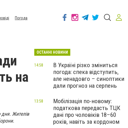
повіді
Погода
ОСТАННІ НОВИНИ
ади
В Україні різко зміниться
14:58
погода: спека відступить,
ть на
але ненадовго – синоптики
дали прогноз на серпень
Мобілізація по-новому:
13:58
податкова передасть ТЦК
 дня. Жителів
дані про чоловіків 18–60
борони.
років, навіть за кордоном