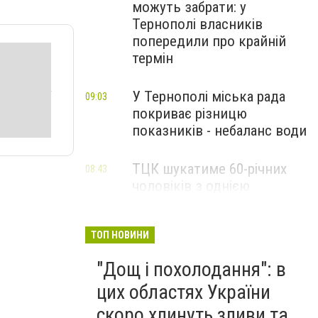
можуть забрати: у
Тернополі власників
попередили про крайній
термін
У Тернополі міська рада
09:03
покриває різницю
показників - небаланс води
ТЦК шукатиме 60-річних
08:43
чоловіків з однією
професією, мобілізація
пенсіонерів накриє цю групу
людей: 5 категорій
ТОП НОВИНИ
відпустять
"Дощ і похолодання": в
цих областях України
скоро хлинуть зливи та