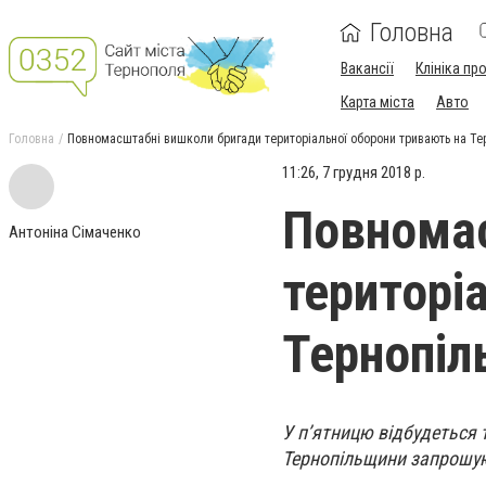
Головна
Вакансії
Клініка пр
Карта міста
Авто
Головна
Повномасштабні вишколи бригади територіальної оборони тривають на Те
11:26, 7 грудня 2018 р.
Повномас
Антоніна Сімаченко
територі
Тернопіл
У п’ятницю відбудеться 
Тернопільщини запрошую