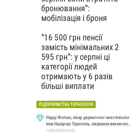
бронювання":
мобілізація і броня
"16 500 грн пенсії
замість мінімальних 2
595 грн": у серпні ці
категорії людей
отримають у 6 разів
більші виплати
ПІДПРИЄМСТВА ТЕРНОПОЛЯ
Happy Woman, лікар дерматолог-анестезіолог
Інни Назарчук Тернопіль, лікування виключно
важких станів
+380(96)006-20-00