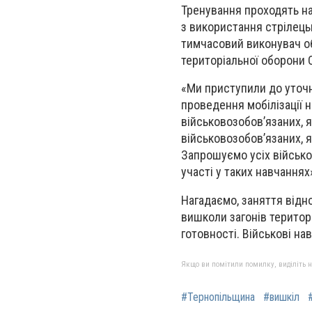
Тренування проходять на
з використання стрілецьк
тимчасовий виконувач об
територіальної оборони 
«Ми приступили до уточн
проведення мобілізації 
військовозобов’язаних, 
військовозобов’язаних, я
Запрошуємо усіх військо
участі у таких навчаннях
Нагадаємо, заняття відн
вишколи загонів територ
готовності. Військові на
Якщо ви помітили помилку, виділіть нео
#Тернопільщина
#вишкіл