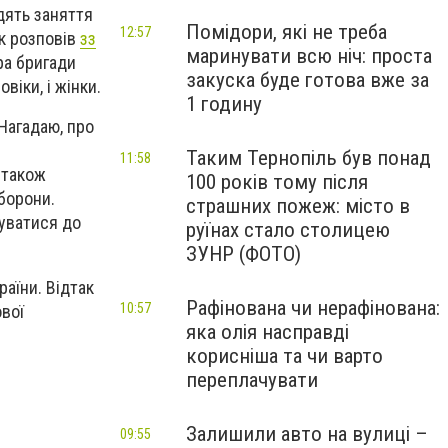
дять заняття
Помідори, які не треба
12:57
Як розповів
зз
маринувати всю ніч: проста
ра бригади
закуска буде готова вже за
іки, і жінки.
1 годину
Нагадаю, про
Таким Тернопіль був понад
11:58
 також
100 років тому після
оборони.
страшних пожеж: місто в
нуватися до
руїнах стало столицею
ЗУНР (ФОТО)
аїни. Відтак
Рафінована чи нерафінована:
10:57
вої
яка олія насправді
корисніша та чи варто
переплачувати
Залишили авто на вулиці –
09:55