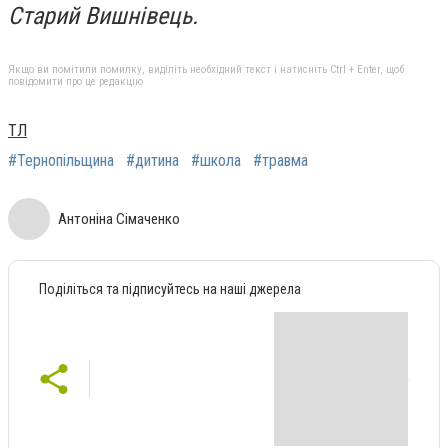
Старий Вишнівець.
Якщо ви помітили помилку, виділіть необхідний текст і натисніть Ctrl + Enter, щоб
повідомити про це редакцію
ТЛ
#Тернопільщина
#дитина
#школа
#травма
Антоніна Сімаченко
Поділіться та підписуйтесь на наші джерела