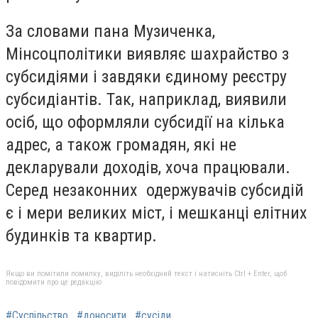
За словами пана Музиченка,
Мінсоцполітики виявляє шахрайство з
субсидіями і завдяки єдиному реєстру
субсидіантів. Так, наприклад, виявили
осіб, що оформляли субсидії на кілька
адрес, а також громадян, які не
декларували доходів, хоча працювали.
Серед незаконних одержувачів субсидій
є і мери великих міст, і мешканці елітних
будинків та квартир.
Якщо ви помітили помилку, виділіть необхідний текст і натисніть Ctrl + Enter, щоб
повідомити про це редакцію
#Суспільство
#доносити
#сусіди