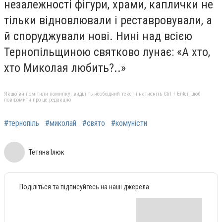
незалежності фігури, храми, каплички не
тільки відновлювали і реставровували, а
й споруджували нові. Нині над всією
Тернопільщиною святково лунає: «А хто,
хто Миколая любить?..»
Якщо ви помітили помилку, виділіть необхідний текст і натисніть Ctrl + Enter, щоб
повідомити про це редакцію
#тернопіль
#миколай
#свято
#комуністи
Тетяна Ілюк
Поділіться та підписуйтесь на наші джерела