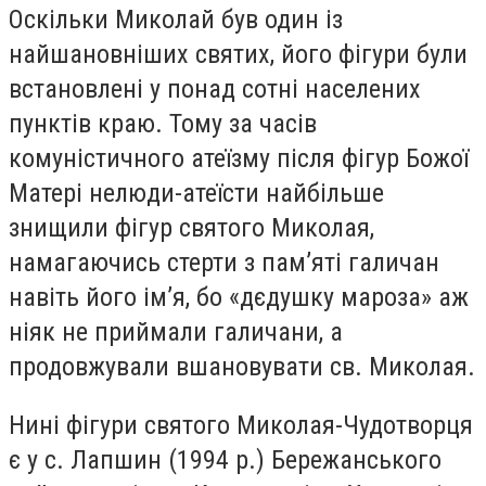
Оскільки Миколай був один із
найшановніших святих, його фігури були
встановлені у понад сотні населених
пунктів краю. Тому за часів
комуністичного атеїзму після фігур Божої
Матері нелюди-атеїсти найбільше
знищили фігур святого Миколая,
намагаючись стерти з пам’яті галичан
навіть його ім’я, бо «дєдушку мароза» аж
ніяк не приймали галичани, а
продовжували вшановувати св. Миколая.
Нині фігури святого Миколая-Чудотворця
є у с. Лапшин (1994 р.) Бережанського