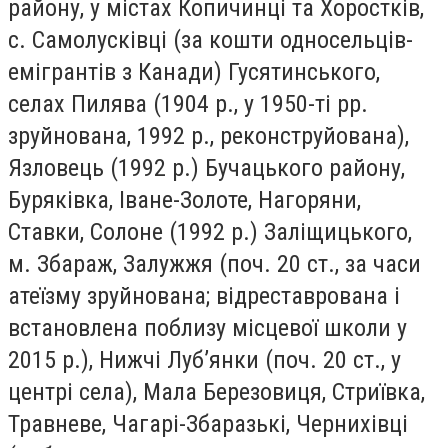
району, у містах Копичинці та Хоростків,
с. Самолусківці (за кошти односельців-
емігрантів з Канади) Гусятинського,
селах Пилява (1904 р., у 1950-ті рр.
зруйнована, 1992 р., реконструйована),
Язловець (1992 р.) Бучацького району,
Буряківка, Іване-Золоте, Нагоряни,
Ставки, Солоне (1992 р.) Заліщицького,
м. Збараж, Залужжя (поч. 20 ст., за часи
атеїзму зруйнована; відреставрована і
встановлена поблизу місцевої школи у
2015 р.), Нижчі Луб’янки (поч. 20 ст., у
центрі села), Мала Березовиця, Стриївка,
Травневе, Чагарі-Збаразькі, Чернихівці