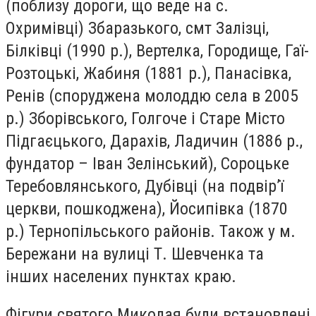
(поблизу дороги, що веде на с.
Охримівці) Збаразького, смт Залізці,
Білківці (1990 р.), Вертелка, Городище, Гаї-
Розтоцькі, Жабиня (1881 р.), Панасівка,
Ренів (споруджена молоддю села в 2005
р.) Зборівського, Голгоче і Старе Місто
Підгаєцького, Дарахів, Ладичин (1886 р.,
фундатор – Іван Зелінський), Сороцьке
Теребовлянського, Дубівці (на подвір’ї
церкви, пошкоджена), Йосипівка (1870
р.) Тернопільського районів. Також у м.
Бережани на вулиці Т. Шевченка та
інших населених пунктах краю.
Фігури святого Миколая були встановлені