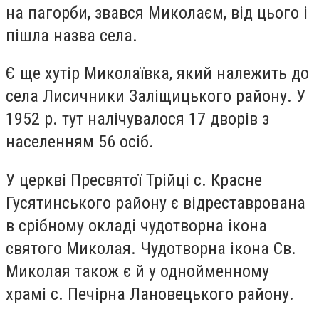
на пагорби, звався Миколаєм, від цього і
пішла назва села.
Є ще хутір Миколаївка, який належить до
села Лисичники Заліщицького району. У
1952 р. тут налічувалося 17 дворів з
населенням 56 осіб.
У церкві Пресвятої Трійці с. Красне
Гусятинського району є відреставрована
в срібному окладі чудотворна ікона
святого Миколая. Чудотворна ікона Св.
Миколая також є й у однойменному
храмі с. Печірна Лановецького району.