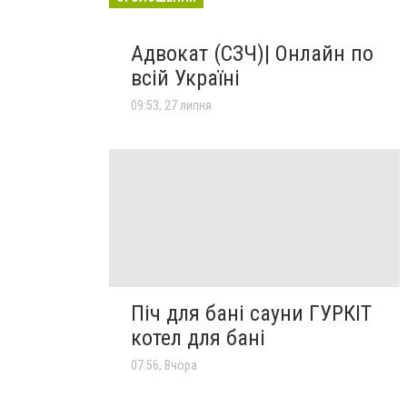
Адвокат (СЗЧ)| Онлайн по
всій Україні
09:53, 27 липня
Піч для бані сауни ГУРКІТ
котел для бані
07:56, Вчора