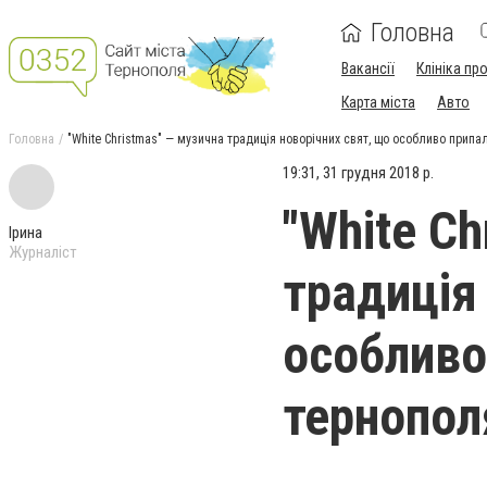
Головна
Вакансії
Клініка пр
Карта міста
Авто
Головна
"White Christmas" — музична традиція новорічних свят, що особливо прип
19:31, 31 грудня 2018 р.
"White Ch
Ірина
Журналіст
традиція
особливо
тернопол