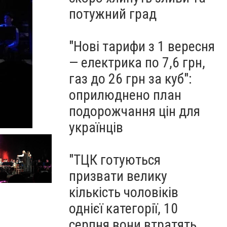
потужний град
"Нові тарифи з 1 вересня
— електрика по 7,6 грн,
газ до 26 грн за куб":
оприлюднено план
подорожчання цін для
українців
"ТЦК готуються
призвати велику
кількість чоловіків
однієї категорії, 10
серпня вони втратять