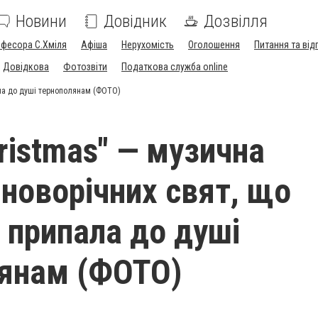
Новини
Довідник
Дозвілля
офесора С.Хміля
Афіша
Нерухомість
Оголошення
Питання та від
Довідкова
Фотозвіти
Податкова служба online
ала до душі тернополянам (ФОТО)
ristmas" — музична
 новорічних свят, що
 припала до душі
янам (ФОТО)