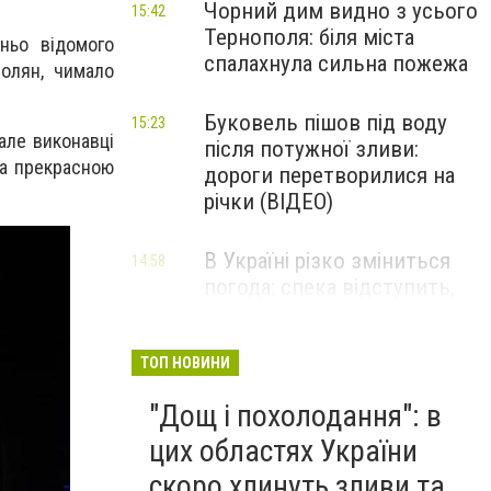
Чорний дим видно з усього
15:42
Тернополя: біля міста
ньо відомого
спалахнула сильна пожежа
олян, чимало
Буковель пішов під воду
15:23
 але виконавці
після потужної зливи:
та прекрасною
дороги перетворилися на
річки (ВІДЕО)
В Україні різко зміниться
14:58
погода: спека відступить,
але ненадовго – синоптики
дали прогноз на серпень
ТОП НОВИНИ
"Дощ і похолодання": в
цих областях України
скоро хлинуть зливи та