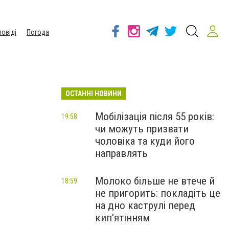
повіді
Погода
ОСТАННІ НОВИНИ
Мобілізація після 55 років:
19:58
чи можуть призвати
чоловіка та куди його
направлять
Молоко більше не втече й
18:59
не пригорить: покладіть це
на дно каструлі перед
кип'ятінням