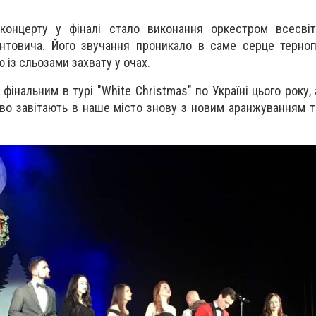
концерту у фіналі стало виконання оркестром всесвіт
товича. Його звучання проникало в саме серце терноп
 із сльозами захвату у очах.
фінальним в турі "White Christmas" по Україні цього року,
ово завітають в наше місто знову з новим аранжуванням 