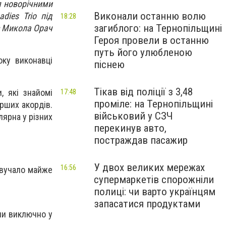
я новорічними
Виконали останню волю
dies Trio під
18:28
загиблого: на Тернопільщині
є Микола Орач
Героя провели в останню
путь його улюбленою
оку виконавці
піснею
Тікав від поліції з 3,48
, які знайомі
17:48
проміле: на Тернопільщині
ерших акордів.
військовий у СЗЧ
лярна у різних
перекинув авто,
постраждав пасажир
У двох великих мережах
16:56
звучало майже
супермаркетів спорожніли
полиці: чи варто українцям
запасатися продуктами
ли виключно у