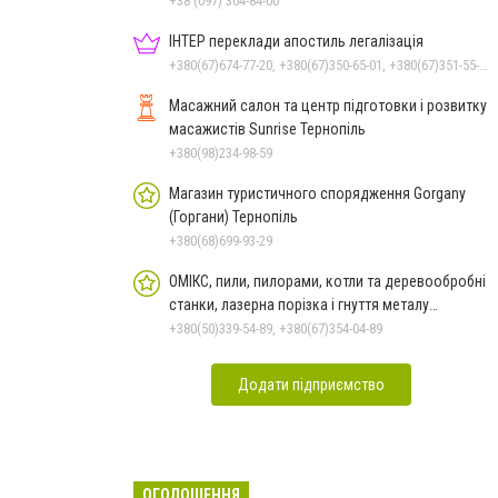
+38 (097) 304-84-00
ІНТЕР переклади апостиль легалізація
+380(67)674-77-20, +380(67)350-65-01, +380(67)351-55-21, +380(67)674-77-20
Масажний салон та центр підготовки і розвитку
масажистів Sunrise Тернопіль
+380(98)234-98-59
Магазин туристичного спорядження Gorgany
(Горгани) Тернопіль
+380(68)699-93-29
ОМІКС, пили, пилорами, котли та деревообробні
станки, лазерна порізка і гнуття металу
Тернопіль
+380(50)339-54-89, +380(67)354-04-89
Додати підприємство
ОГОЛОШЕННЯ