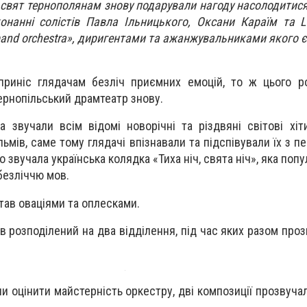
 свят тернополянам знову подарували нагоду насолодитис
онанні солістів Павла Ільницького, Оксани Караїм та La
band orchestra», диригентами та ажанжувальниками якого 
приніс глядачам безліч приємних емоцій, то ж цього р
Тернопільський драмтеатр знову.
 звучали всім відомі новорічні та різдвяні світові хіти
льмів, саме тому глядачі впізнавали та підспівували їх з п
о звучала українська колядка «Тиха ніч, свята ніч», яка попу
 безліччю мов.
тав оваціями та оплесками.
в розподілений на два відділення, під час яких разом про
и оцінити майстерність оркестру, дві композиції прозвуча