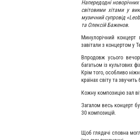
Напередодні новорічних
світовими хітами у вик
музичний супровід «Leo
та Олексій Баженов.
Минулорічний концерт 
завітали з концертом у 
Впродовж усього вечора
багатьом із культових фі
Крім того, особливо ніжн
країнах світу та звучить
Кожну композицію зал ві
Загалом весь концерт бу
30 композицій.
Щоб глядачі сповна могл