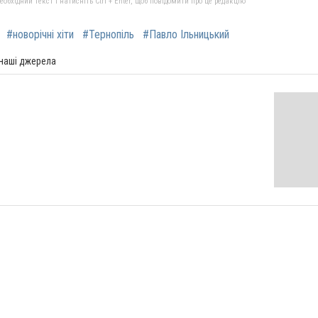
бхідний текст і натисніть Ctrl + Enter, щоб повідомити про це редакцію
#новорічні хіти
#Тернопіль
#Павло Ільницький
 наші джерела