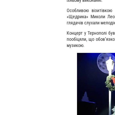
їхньому виконанні.
Особливою візитівкою 
«Щедрика» Миколи Леон
глядачів слухали мелодію
Концерт у Тернополі був 
пообіцяли, що обов'язк
музикою.