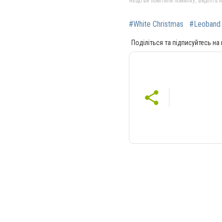
Якщо ви помітили помилку, виділіть нео
#White Christmas
#Leoband
Поділіться та підписуйтесь на