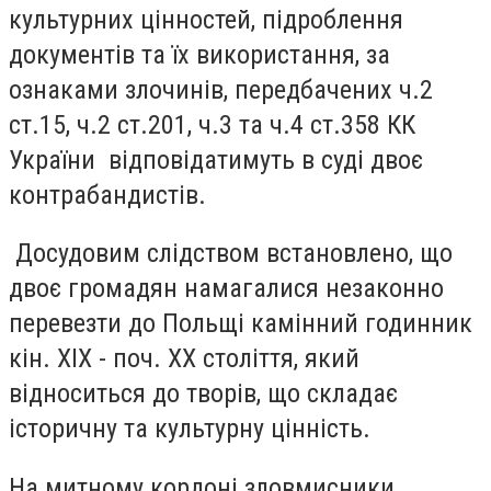
культурних цінностей, підроблення
документів та їх використання, за
ознаками злочинів, передбачених ч.2
ст.15, ч.2 ст.201, ч.3 та ч.4 ст.358 КК
України відповідатимуть в суді двоє
контрабандистів.
Досудовим слідством встановлено, що
двоє громадян намагалися незаконно
перевезти до Польщі камінний годинник
кін. ХІХ - поч. ХХ століття, який
відноситься до творів, що складає
історичну та культурну цінність.
На митному кордоні зловмисники