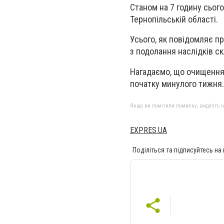
Станом на 7 годину сьог
Тернопільській області.
Усього, як повідомляє п
з подолання наслідків ск
Нагадаємо, що очищення 
початку минулого тижня.
Якщо ви помітили помилку, виділіть нео
EXPRES.UA
Поділіться та підписуйтесь на