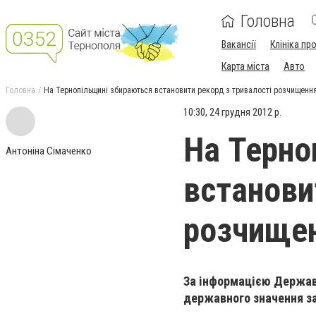
Головна
Вакансії
Клініка пр
Карта міста
Авто
Головна
На Тернопільщині збираються встановити рекорд з тривалості розчищення 
10:30, 24 грудня 2012 р.
На Терно
Антоніна Сімаченко
встанови
розчищенн
За інформацією Державн
державного значення з