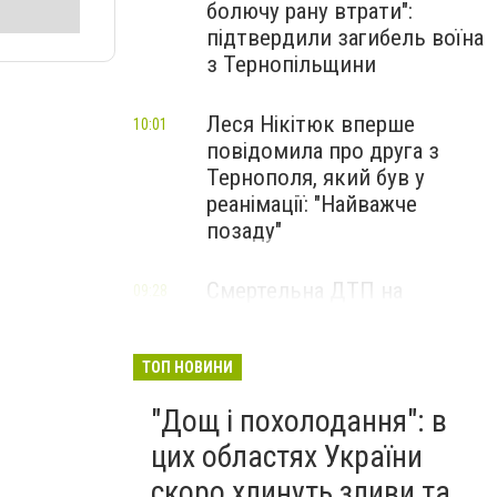
болючу рану втрати":
підтвердили загибель воїна
з Тернопільщини
Леся Нікітюк вперше
10:01
повідомила про друга з
Тернополя, який був у
реанімації: "Найважче
позаду"
Смертельна ДТП на
09:28
Тернопільщині: деталі від
поліції
ТОП НОВИНИ
"Дощ і похолодання": в
цих областях України
скоро хлинуть зливи та