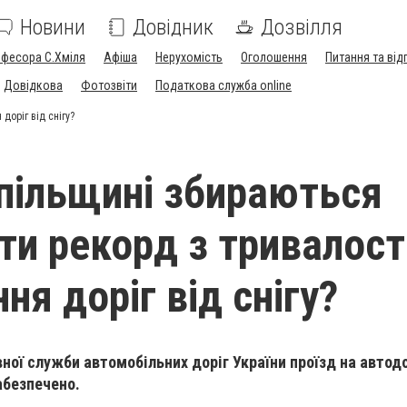
Новини
Довідник
Дозвілля
офесора С.Хміля
Афіша
Нерухомість
Оголошення
Питання та від
Довідкова
Фотозвіти
Податкова служба online
доріг від снігу?
пільщині збираються
ти рекорд з тривалост
я доріг від снігу?
ої служби автомобільних доріг України проїзд на автод
абезпечено.