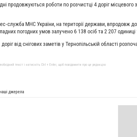
одні продовжуються роботи по розчистці 4 доріг місцевого 
рес-служба МНС України, на території держави, впродовж до
ладних погодних умов залучено 6 138 осіб та 2 207 одиниці 
доріг від снігових заметів у Тернопільській області розпоч
бхідний текст і натисніть Ctrl + Enter, щоб повідомити про це редакцію
 наші джерела