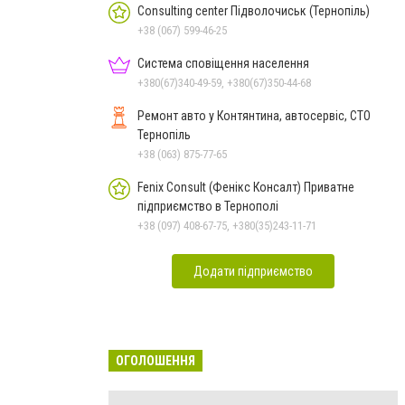
Consulting center Підволочиськ (Тернопіль)
+38 (067) 599-46-25
Система сповіщення населення
+380(67)340-49-59, +380(67)350-44-68
Ремонт авто у Контянтина, автосервіс, СТО
Тернопіль
+38 (063) 875-77-65
Fenix Consult (Фенікс Консалт) Приватне
підприємство в Тернополі
+38 (097) 408-67-75, +380(35)243-11-71
Додати підприємство
ОГОЛОШЕННЯ