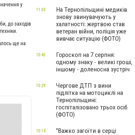
значення у
На Тернопільщині медиків
11:03
знову звинувачують у
халатності: жертвою став
би, до заходів
ветеран війни, поліція уже
техніки.
вивчає ситуацію (ФОТО)
алось ще на
Гороскоп на 7 серпня:
10:45
одному знаку - великі гроші,
іншому - доленосна зустріч
Чергове ДТП з вини
10:29
підлітка на мотоциклі на
Тернопільщині:
госпіталізовано трьох осіб
(ФОТО)
"Важко загоїти в серці
10:14