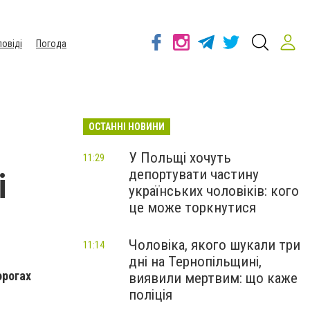
повіді
Погода
ОСТАННІ НОВИНИ
У Польщі хочуть
11:29
депортувати частину
і
українських чоловіків: кого
це може торкнутися
Чоловіка, якого шукали три
11:14
дні на Тернопільщині,
орогах
виявили мертвим: що каже
поліція