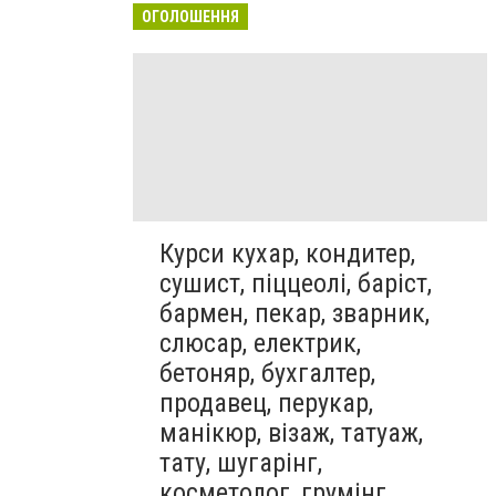
ОГОЛОШЕННЯ
Курси кухар, кондитер,
сушист, піццеолі, баріст,
бармен, пекар, зварник,
слюсар, електрик,
бетоняр, бухгалтер,
продавец, перукар,
манікюр, візаж, татуаж,
тату, шугарінг,
косметолог, грумінг