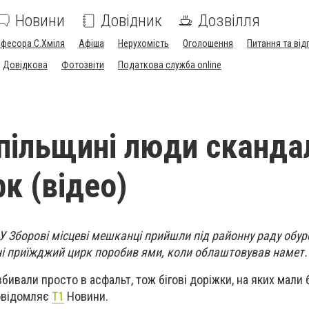
Новини
Довідник
Дозвілля
офесора С.Хміля
Афіша
Нерухомість
Оголошення
Питання та від
Довідкова
Фотозвіти
Податкова служба online
пільщині люди сканда
к (відео)
У Зборові місцеві мешканці прийшли під районну раду обуре
ні приїжджий цирк поробив ями, коли облаштовував намет.
бивали просто в асфальт, тож бігові доріжки, на яких мали
Повідомляє
Т1
Новини.