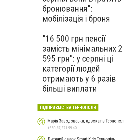
бронювання":
мобілізація і броня
"16 500 грн пенсії
замість мінімальних 2
595 грн": у серпні ці
категорії людей
отримають у 6 разів
більші виплати
ПІДПРИЄМСТВА ТЕРНОПОЛЯ
Марія Заводовська, адвокат в Тернополі
+380(67)271-99-40
Дитячий садок Smart Kids Тернопіль