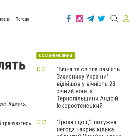
повіді
Погода
ОСТАННІ НОВИНИ
лять
"Вічна та світла пам’ять
10:01
Захиснику України":
відійшов у вічність 23-
річний воїн із
Тернопільщини Андрій
ні. Кажуть,
Іскоростенський
"Гроза і дощ": потужна
09:07
 б тренуватись
негода накриє кілька