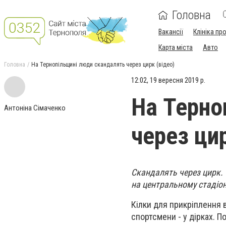
Головна
Вакансії
Клініка пр
Карта міста
Авто
Головна
На Тернопільщині люди скандалять через цирк (відео)
12:02, 19 вересня 2019 р.
На Терно
Антоніна Сімаченко
через цир
Скандалять через цирк. 
на центральному стадіо
Кілки для прикріплення в
спортсмени - у дірках. 