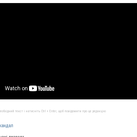
бхідний текст і натисніть Ctrl + Enter, щоб повідомити про це редакцію
кандал
 наші джерела