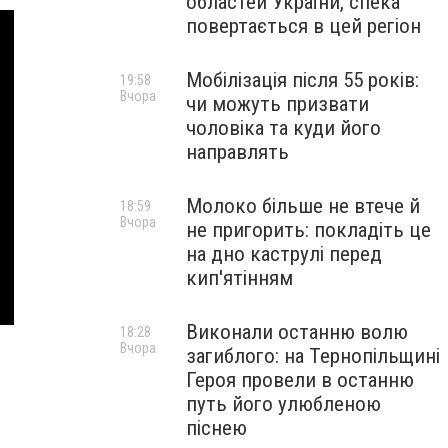
областей України, спека
повертається в цей регіон
Мобілізація після 55 років:
19:58
Вчора
чи можуть призвати
чоловіка та куди його
направлять
Молоко більше не втече й
18:59
Вчора
не пригорить: покладіть це
на дно каструлі перед
кип'ятінням
Виконали останню волю
18:28
Вчора
загиблого: на Тернопільщині
Героя провели в останню
путь його улюбленою
піснею