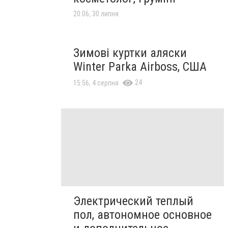
20:06, 30 липня
Зимові куртки аляски
Winter Parka Airboss, США
24
15:56, 4 серпня
Электрический теплый
пол, автономное основное