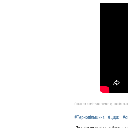
Якщо ви помітили помилку, виділіть нео
#Тернопільщина
#цирк
#с
Поділіться та підписуйтесь на