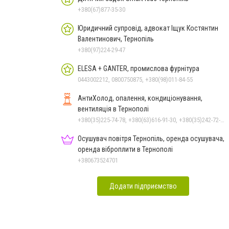
+380(67)877-35-30
Юридичний супровід, адвокат Іщук Костянтин
Валентинович, Тернопіль
+380(97)224-29-47
ELESA + GANTER, промислова фурнітура
0443002212, 0800750875, +380(98)011-84-55
АнтиХолод, опалення, кондиціонування,
вентиляція в Тернополі
+380(35)225-74-78, +380(63)616-91-30, +380(35)242-72-37
Осушувач повітря Тернопіль, оренда осушувача,
оренда віброплити в Тернополі
+380673524701
Додати підприємство