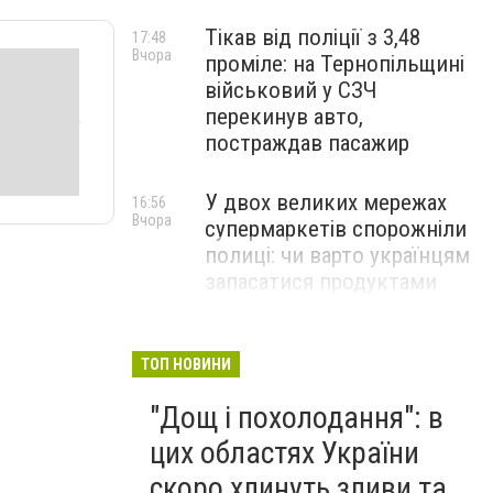
Тікав від поліції з 3,48
17:48
Вчора
проміле: на Тернопільщині
військовий у СЗЧ
перекинув авто,
постраждав пасажир
У двох великих мережах
16:56
Вчора
супермаркетів спорожніли
полиці: чи варто українцям
запасатися продуктами
Чорний дим видно з усього
15:42
Вчора
Тернополя: біля міста
ТОП НОВИНИ
спалахнула сильна пожежа
"Дощ і похолодання": в
цих областях України
скоро хлинуть зливи та