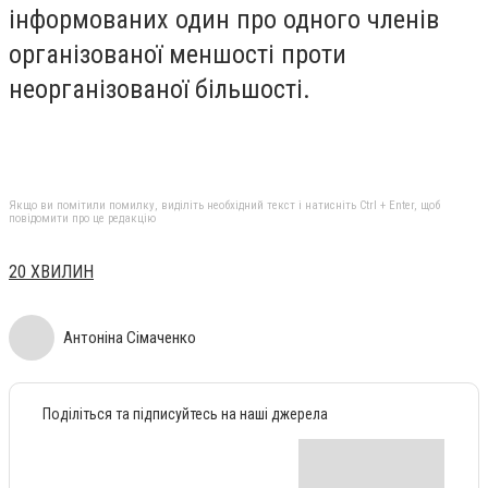
інформованих один про одного членів
організованої меншості проти
неорганізованої більшості.
Якщо ви помітили помилку, виділіть необхідний текст і натисніть Ctrl + Enter, щоб
повідомити про це редакцію
20 ХВИЛИН
Антоніна Сімаченко
Поділіться та підписуйтесь на наші джерела