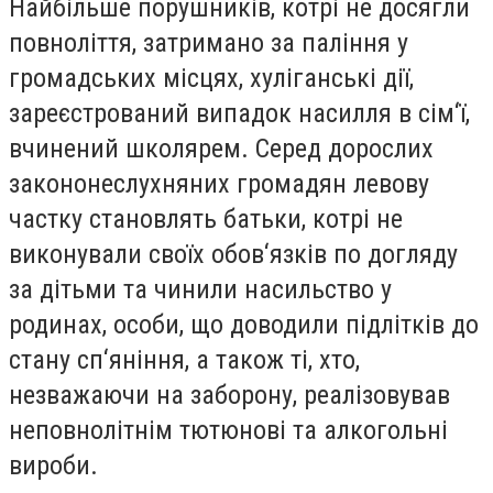
Найбільше порушників, котрі не досягли
повноліття, затримано за паління у
громадських місцях, хуліганські дії,
зареєстрований випадок насилля в сім‘ї,
вчинений школярем. Серед дорослих
закононеслухняних громадян левову
частку становлять батьки, котрі не
виконували своїх обов‘язків по догляду
за дітьми та чинили насильство у
родинах, особи, що доводили підлітків до
стану сп‘яніння, а також ті, хто,
незважаючи на заборону, реалізовував
неповнолітнім тютюнові та алкогольні
вироби.