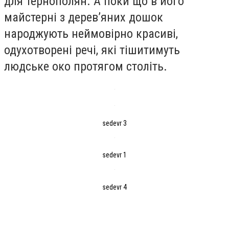
для тернополян. А поки що в його
майстерні з дерев’яних дошок
народжують неймовірно красиві,
одухотворені речі, які тішитимуть
людське око протягом століть.
sedevr 3
sedevr 1
sedevr 4