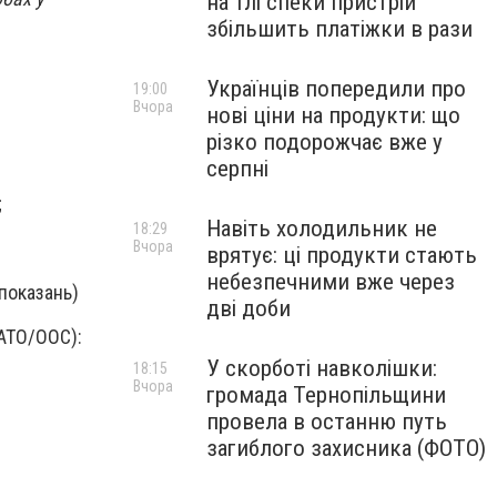
на тлі спеки пристрій
збільшить платіжки в рази
Українців попередили про
19:00
Вчора
нові ціни на продукти: що
різко подорожчає вже у
серпні
;
Навіть холодильник не
18:29
Вчора
врятує: ці продукти стають
небезпечними вже через
ипоказань)
дві доби
 АТО/OOC):
У скорботі навколішки:
18:15
Вчора
громада Тернопільщини
провела в останню путь
загиблого захисника (ФОТО)