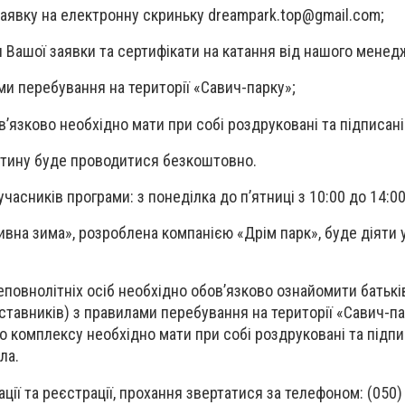
заявку на електронну скриньку
dreampark.top@gmail.com
;
Вашої заявки та сертифікати на катання від нашого менед
и перебування на території «Савич-парку»;
в’язково необхідно мати при собі роздруковані та підписані
итину буде проводитися безкоштовно.
часників програми: з понеділка до п’ятниці з 10:00 до 14:00
ивна зима», розроблена компанією «Дрім парк», буде діяти 
еповнолітніх осіб необхідно обов’язково ознайомити батьків
тавників) з правилами перебування на території «Савич-пар
го комплексу необхідно мати при собі роздруковані та підпи
ла.
ії та реєстрації, прохання звертатися за телефоном: (050) 