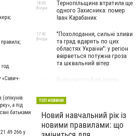
Тернопільщина втратила ще
18:00
Вчора
одного Захисника: помер
Іван Карабаник
жера;
"Похолодання, сильні зливи
17:45
Вчора
та град вдарять по цих
 правила;
областях України": у регіон
ввірветься потужна гроза
та шквальний вітер
 год.
у «Савич-
Купи сміття біля лавок:
17:30
Вчора
житель Тернопільщини не
стримав емоцій від
 (опікунів
побаченого у парку (ВІДЕО)
ТОП НОВИНИ
ку», а під
сані батьками
Новий навчальний рік із
новими правилами: що
21 49 266 у
зміниться для