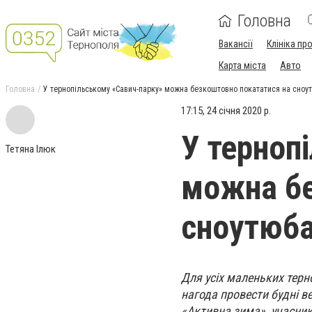
Головна
Вакансії
Клініка пр
Карта міста
Авто
Головна
У тернопільському «Савич-парку» можна безкоштовно покататися на сноу
17:15, 24 січня 2020 р.
У терноп
Тетяна Ілюк
можна бе
сноутюб
Для усіх маленьких терн
нагода провести будні в
«Активна зима», учасни