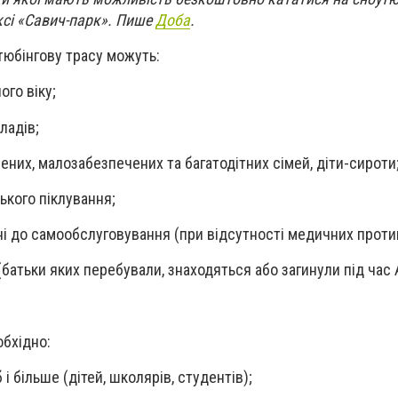
сі «Савич-парк». Пише
Доба
.
тюбінгову трасу можуть:
ого віку;
ладів;
ених, малозабезпечених та багатодітних сімей, діти-сироти
ського піклування;
атні до самообслуговування (при відсутності медичних прот
(батьки яких перебували, знаходяться або загинули під час
обхідно:
б і більше (дітей, школярів, студентів);