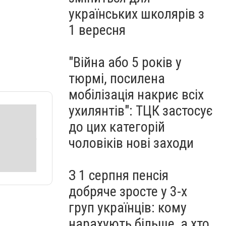
українських школярів з
1 вересня
"Війна або 5 років у
тюрмі, посилена
мобілізація накриє всіх
ухилянтів": ТЦК застосує
до цих категорій
чоловіків нові заходи
З 1 серпня пенсія
добряче зросте у 3-х
груп українців: кому
нарахують більше, а хто