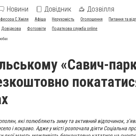
Новини
Довідник
Дозвілля
офесора С.Хміля
Афіша
Нерухомість
Оголошення
Питання та від
Довідкова
Фотозвіти
Податкова служба online
тюбах
ільському «Савич-пар
зкоштовно покататис
ах
ополян, які полюбляють зиму та активний відпочинок, з’я
есело і яскраво. Адже у місті розпочала діяти Соціальна пр
ки якої мають можливість безкоштовно кататися на сноутю