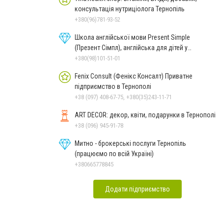
консультація нутриціолога Тернопіль
+380(96)781-93-52
Школа англійської мови Present Simple
(Презент Сімпл), англійська для дітей у
Тернополі
+380(98)101-51-01
Fenix Consult (Фенікс Консалт) Приватне
підприємство в Тернополі
+38 (097) 408-67-75, +380(35)243-11-71
ART DECOR: декор, квіти, подарунки в Тернополі
+38 (096) 945-91-78
Митно - брокерські послуги Тернопіль
(працюємо по всій Україні)
+380665778845
Додати підприємство