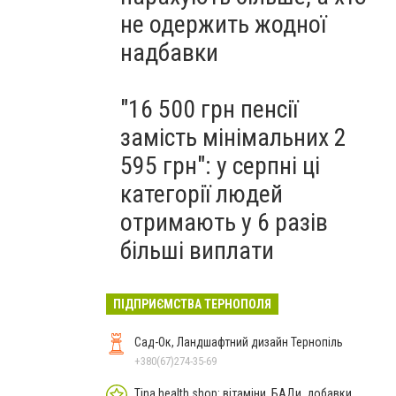
не одержить жодної
надбавки
"16 500 грн пенсії
замість мінімальних 2
595 грн": у серпні ці
категорії людей
отримають у 6 разів
більші виплати
ПІДПРИЄМСТВА ТЕРНОПОЛЯ
Сад-Ок, Ландшафтний дизайн Тернопіль
+380(67)274-35-69
Tina.health.shop: вітаміни, БАДи, добавки,