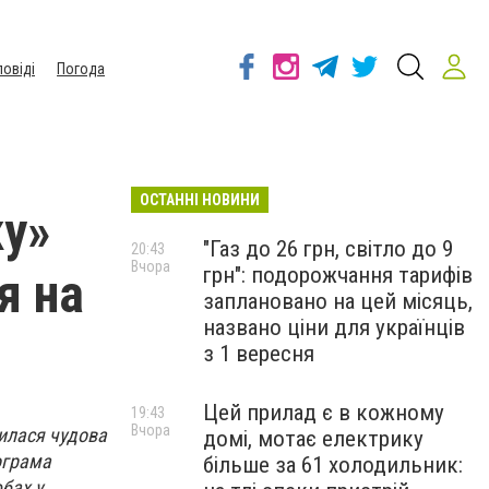
повіді
Погода
ОСТАННІ НОВИНИ
ку»
"Газ до 26 грн, світло до 9
20:43
Вчора
грн": подорожчання тарифів
я на
заплановано на цей місяць,
названо ціни для українців
з 1 вересня
Цей прилад є в кожному
19:43
Вчора
вилася чудова
домі, мотає електрику
ограма
більше за 61 холодильник:
бах у