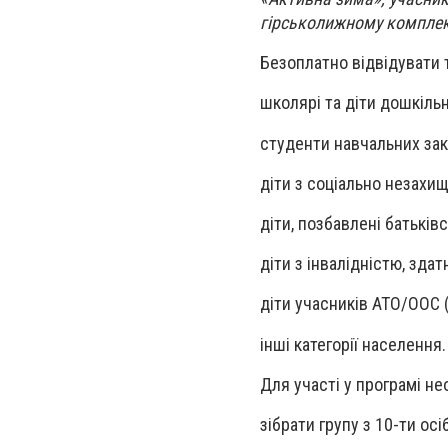
гірськолижному комплек
Безоплатно відвідувати 
школярі та діти дошкільн
студенти навчальних зак
діти з соціально незахищ
діти, позбавлені батьків
діти з інвалідністю, зд
діти учасників АТО/OOC 
інші категорії населення.
Для участі у програмі не
зібрати групу з 10-ти осі