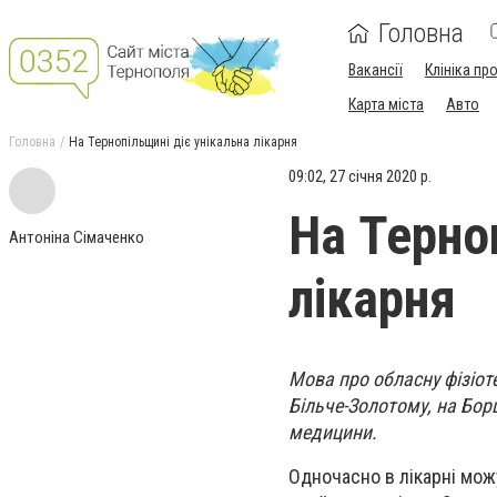
Головна
Вакансії
Клініка пр
Карта міста
Авто
Головна
На Тернопільщині діє унікальна лікарня
09:02, 27 січня 2020 р.
На Терно
Антоніна Сімаченко
лікарня
Мова про обласну фізіот
Більче-Золотому, на Бо
медицини.
Одночасно в лікарні можу