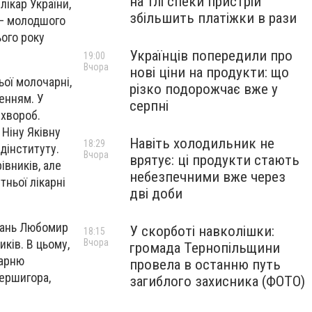
на тлі спеки пристрій
ікар України,
збільшить платіжки в рази
 – молодшого
ього року
Українців попередили про
19:00
Вчора
нові ціни на продукти: що
ьої молочарні,
різко подорожчає вже у
ленням. У
серпні
 хвороб.
Ніну Яківну
Навіть холодильник не
18:29
едінституту.
Вчора
врятує: ці продукти стають
івників, але
небезпечними вже через
тньої лікарні
дві доби
икань Любомир
У скорботі навколішки:
18:15
ків. В цьому,
Вчора
громада Тернопільщини
карню
провела в останню путь
ершигора,
загиблого захисника (ФОТО)