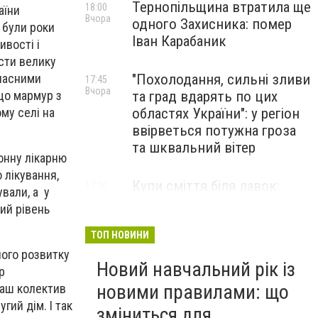
Тернопільщина втратила ще
18:00
аїни
Вчора
одного Захисника: помер
 були роки
Іван Карабаник
ивості і
сти велику
учасними
"Похолодання, сильні зливи
17:45
Вчора
що мармур з
та град вдарять по цих
му селі на
областях України": у регіон
ввірветься потужна гроза
та шквальний вітер
онну лікарню
 лікування,
Купи сміття біля лавок:
17:30
ували, а у
Вчора
житель Тернопільщини не
ий рівень
стримав емоцій від
побаченого у парку (ВІДЕО)
ТОП НОВИНИ
його розвитку
Новий навчальний рік із
р
новими правилами: що
Наш колектив
гий дім. І так
зміниться для