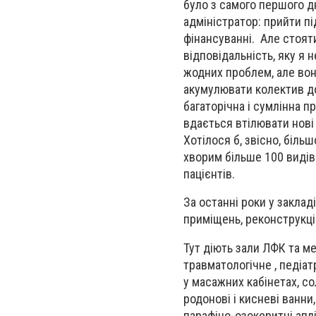
було з самого першого дн
адміністратор: прийти пі
фінансуванні. Але стояти 
відповідальність, яку я
жодних проблем, але вон
акумулювати колектив до 
багаторічна і сумлінна п
вдається втілювати нові
Хотілося б, звісно, біль
хворим більше 100 видів
пацієнтів.
За останні роки у закла
приміщень, реконструкцій
Тут діють зали ЛФК та ме
травматологічне , педіа
у масажних кабінетах, со
родонові і кисневі ванн
парафіно-озокеритні аплік