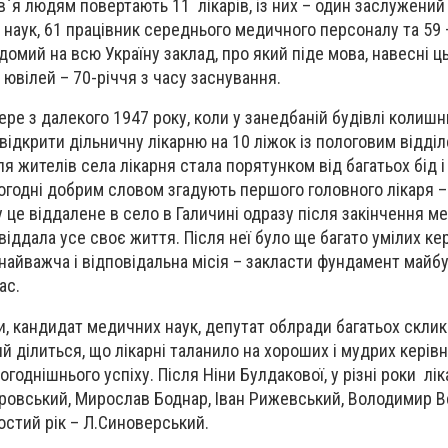
`я людям повертають 11 лікарів, із них – один заслужений л
наук, 61 працівник середнього медичного персоналу та 59
омий на всю Україну заклад, про який піде мова, навесні ц
ювілей – 70-річчя з часу заснування.
бере з далекого 1947 року, коли у занедбаній будівлі колишн
відкрити дільничну лікарню на 10 ліжок із пологовим відді
 жителів села лікарня стала порятунком від багатьох бід і
огодні добрим словом згадують першого головного лікаря – 
у це віддалене в село в Галичині одразу після закінчення м
віддала усе своє життя. Після неї було ще багато умілих кер
 найважча і відповідальна місія – закласти фундамент майбу
ас.
и, кандидат медичних наук, депутат облради багатьох скл
ділиться, що лікарні таланило на хороших і мудрих керівни
ьогоднішнього успіху. Після Ніни Булдакової, у різні роки лі
ровський, Мирослав Боднар, Іван Рижевський, Володимир В
остий рік – Л.Синоверський.