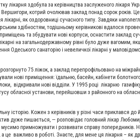
тку лікарня здобула за керівництва заслуженого лікаря Укр
Вершигори, котрий очолював заклад понад сорок років. Це
 лікарні, як оздоровниці сучасного типу. Завдяки наполегл
рським здібностям, тодішньому керівникові вдалося прове
приміщень та збудувати нові корпуси, оснастити заклад с
лікарні на загальнодержавному рівні було дуже вагомим, як
ння Одеського санаторію і невеличкої лікарні у маловідомо
о розгорнуто 75 ліжок, а заклад перепрофільовано на міжрай
ували нові приміщення: їдальню, басейн, кабінети болотного
локи, відкривали нові відділи. У 1995 році лікарню газифік
тусу обласної установи, перейшовши з районного на обласн
ьну історію. Кожен з керівників у різні часи приклався до 
ктив дуже пишається, — розповідає головний лікар Любоми
и мусимо примножувати і розвивати справу попередників. 
 а це важливо в роботі. Знаєте, для мене ця лікарня – як дру