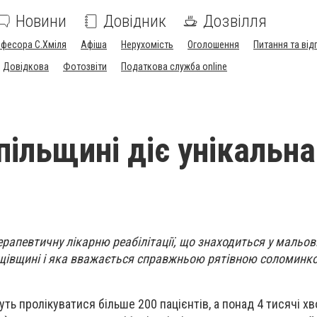
Новини
Довідник
Дозвілля
офесора С.Хміля
Афіша
Нерухомість
Оголошення
Питання та від
Довідкова
Фотозвіти
Податкова служба online
пільщині діє унікальна
ерапевтичну лікарню реабілітації, що знаходиться у мальов
рщівщині і яка вважається справжньою рятівною соломинк
ть пролікуватися більше 200 пацієнтів, а понад 4 тисячі х