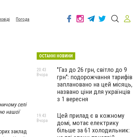
повіді
Погода
ОСТАННІ НОВИНИ
"Газ до 26 грн, світло до 9
20:43
Вчора
грн": подорожчання тарифів
заплановано на цей місяць,
названо ціни для українців
з 1 вересня
ничому селі
ою нашої
Цей прилад є в кожному
19:43
Вчора
домі, мотає електрику
більше за 61 холодильник:
ворих заклад