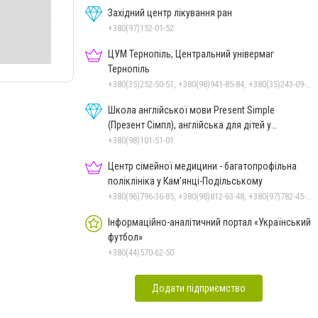
Західний центр лікування ран
+380(97)152-01-52
ЦУМ Тернопіль, Центральний універмаг
Тернопіль
+380(35)252-50-51, +380(98)941-85-84, +380(35)243-09-09, +380(98)831-44-51
Школа англійської мови Present Simple
(Презент Сімпл), англійська для дітей у
Тернополі
+380(98)101-51-01
Центр сімейної медицини - багатопрофільна
поліклініка у Кам’янці-Подільському
+380(96)796-36-85, +380(98)812-63-48, +380(97)782-45-70
Інформаційно-аналітичний портал «Український
футбол»
+380(44)570-62-50
Додати підприємство