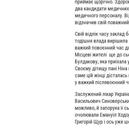
приймає щорічно. Здоров
два кандидати медичних 
медичного персоналу. Від
відзначив свій поважний 
Свій відлік часу заклад 
тодішня влада вирішила 
важкий повоєнний час для
Місцеві жителі ще до сь
Булдакову, яка приїхала 
Своєму дітищу пані Ніна 
саме цій жінці дісталась
у важкий післявоєнний ч
Заслужений лікар Україн
Васильович Синоверський 
можливо, й запорука її с
очолювали Емануїл Ходо
Григорій Щур і ось уже ш