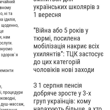
вичайний
українських школярів з
авному
1 вересня
, ні та
а ідилія,
х щоденно,
"Війна або 5 років у
це
тюрмі, посилена
и, нам
ослуги.
мобілізація накриє всіх
понуємо
ухилянтів": ТЦК застосує
є здоров`я
до цих категорій
чоловіків нові заходи
 ремонти
З 1 серпня пенсія
е,
добряче зросте у 3-х
і, процедури
рководні,
груп українців: кому
, душ-массаж,
нарахують більше, а хто
бгортання.