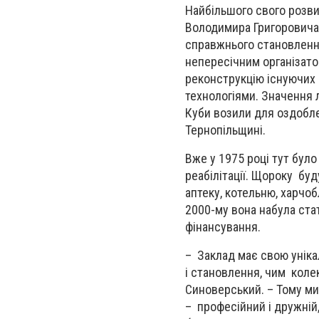
Найбільшого свого розви
Володимира Григоровича 
справжнього становлення
непересічним організато
реконструкцію існуючих 
технологіями. Значення 
Куби возили для оздобле
Тернопільщині.
Вже у 1975 році тут бул
реабілітації. Щороку буд
аптеку, котельню, харчоб
2000-му вона набула ста
фінансування.
– Заклад має свою унікал
і становлення, чим коле
Синоверський. – Тому м
– професійний і дружній,