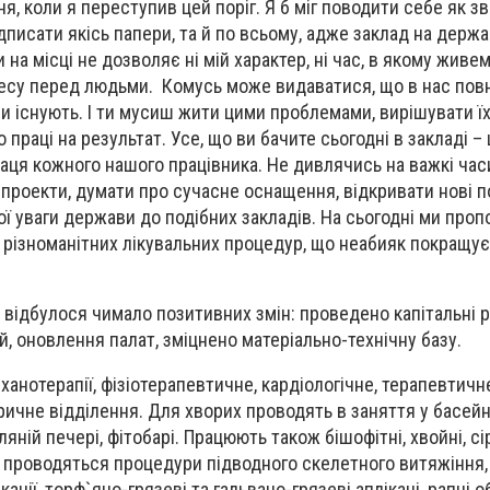
я, коли я переступив цей поріг. Я б міг поводити себе як з
дписати якісь папери, та й по всьому, адже заклад на держ
на місці не дозволяє ні мій характер, ні час, в якому живемо
 несу перед людьми. Комусь може видаватися, що в нас повн
и існують. І ти мусиш жити цими проблемами, вирішувати ї
праці на результат. Усе, що ви бачите сьогодні в закладі – 
раця кожного нашого працівника. Не дивлячись на важкі час
 проекти, думати про сучасне оснащення, відкривати нові п
шої уваги держави до подібних закладів. На сьогодні ми про
 різноманітних лікувальних процедур, що неабияк покращу
ді відбулося чимало позитивних змін: проведено капітальні
, оновлення палат, зміцнено матеріально-технічну базу.
ханотерапії, фізіотерапевтичне, кардіологічне, терапевтичн
тричне відділення. Для хворих проводять в заняття у басейн
ляній печері, фітобарі. Працюють також бішофітні, хвойні, сі
и, проводяться процедури підводного скелетного витяжіння
ації, торф`яно-грязеві та гальвано-грязеві аплікаці, рапні о