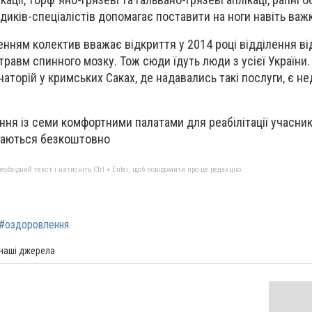
иків-спеціалістів допомагає поставити на ноги навіть важ
нням колектив вважає відкриття у 2014 році відділення в
травм спинного мозку. Тож сюди їдуть люди з усієї України.
наторій у кримських Саках, де надавались такі послуги, є н
ння із семи комфортними палатами для реабілітації учасникі
адаються безкоштовно
бхідний текст і натисніть Ctrl + Enter, щоб повідомити про це редакцію
#оздоровлення
 наші джерела