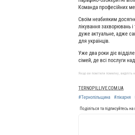
Команда професійних мед
Своїм неабияким досягне
лікування захворювань і 
дуже актуальне, адже са
для українців.
Уже два роки діє відділе
сімей, де всі послуги н
Якщо ви помітили помилку, виділіть нео
TERNOPILLIVE.COM.UA
#Тернопільщина
#лікарня
Поділіться та підписуйтесь на