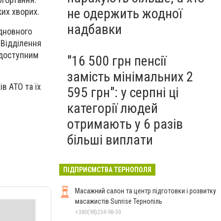
не одержить жодної
ких хворих.
надбавки
ідновного
 Відділення
едоступним
"16 500 грн пенсії
замість мінімальних 2
в АТО та їх
595 грн": у серпні ці
категорії людей
отримають у 6 разів
більші виплати
ПІДПРИЄМСТВА ТЕРНОПОЛЯ
Масажний салон та центр підготовки і розвитку
масажистів Sunrise Тернопіль
+380(98)234-98-59