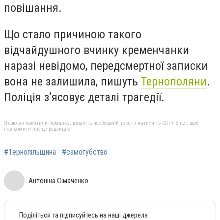
повішання.
Що стало причиною такого
відчайдушного вчинку кременчанки
наразі невідомо, передсмертної записки
вона не залишила, пишуть
Тернополяни
.
Поліція з’ясовує деталі трагедії.
Якщо ви помітили помилку, виділіть необхідний текст і натисніть Ctrl + Enter, щоб
повідомити про це редакцію
#Тернопільщина
#самогубство
Антоніна Сімаченко
Поділіться та підписуйтесь на наші джерела