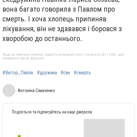
вона багато говорила з Павлом про
смерть. І хоча хлопець припиняв
лікування, він не здавався і боровся з
хворобою до останнього.
Якщо ви помітили помилку, виділіть необхідний текст і натисніть Ctrl + Enter, щоб
повідомити про це редакцію
#Віктор_Павлік
#дружина
#син
#смерть
Антоніна Сімаченко
Поділіться та підписуйтесь на наші джерела