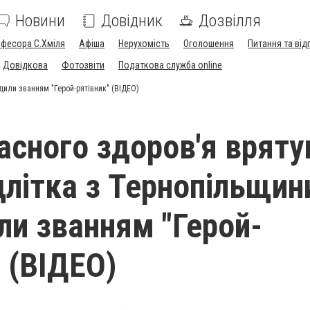
Новини
Довідник
Дозвілля
офесора С.Хміля
Афіша
Нерухомість
Оголошення
Питання та від
Довідкова
Фотозвіти
Податкова служба online
дили званням "Герой-рятівник" (ВІДЕО)
асного здоров'я вряту
ідлітка з Тернопільщин
ли званням "Герой-
" (ВІДЕО)