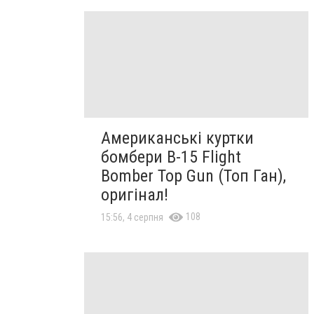
Американські куртки
бомбери B-15 Flight
Bomber Top Gun (Топ Ган),
оригінал!
108
15:56, 4 серпня