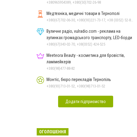
+380965954389, +380(50)702-26-98
Медтехніка, медичні товари в Тернополі
+380(67)702-06-30, +380(93)221-73-17, +38 (0352) 52-81-46
Вуличне радіо, vulradio.com - реклама на
зупинках громадського транспорту, LED-борди
+380(67)343-02-70, +38(0352) 424-525
Meeteora Beauty - косметика для бровістів,
ламімейкерів
+380(98)477-88-82
Монтіс, бюро перекладів Тернопіль
+380(93)713-01-52, +380(98)713-01-52
Додати підприємство
ОГОЛОШЕННЯ