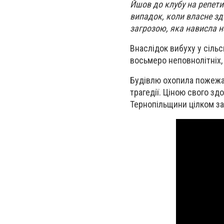
Йшов до клубу на репетиц
випадок, коли власне зд
загрозою, яка нависла 
Внаслідок вибуху у сільс
восьмеро неповнолітніх, 
Будівлю охопила пожежа 
трагедії. Ціною свого зд
Тернопільщини цілком за