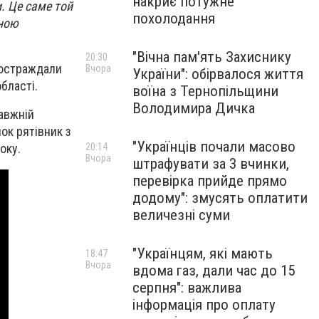
накриє потужне
и. Це саме той
похолодання
ьною
"Вічна пам'ять Захиснику
20:30
 постраждали
Вчора
України": обірвалося життя
бласті.
воїна з Тернопільщини
Володимира Дичка
равжній
ок рятівник з
"Українців почали масово
20:14
оку.
Вчора
штрафувати за 3 вчинки,
перевірка прийде прямо
додому": змусять оплатити
величезні суми
"Українцям, які мають
18:47
Вчора
вдома газ, дали час до 15
серпня": важлива
інформація про оплату