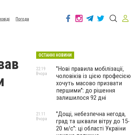
повіді
Погода
ОСТАННІ НОВИНИ
вав
"Нові правила мобілізації,
22:19
Вчора
чоловіків із цією професією
и
хочуть масово призвати
першими": до рішення
залишилося 92 дні
"Дощі, небезпечна негода,
21:11
Вчора
град та шквали вітру до 15-
20 м/с": ці області України