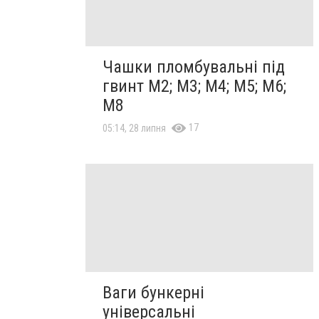
Чашки пломбувальні під
гвинт М2; М3; М4; М5; М6;
М8
17
05:14, 28 липня
Ваги бункерні
універсальні