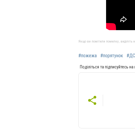
Якщо ви помітили помилку, виділіть нео
#пожежа
#порятунок
#Д
Поділіться та підписуйтесь на