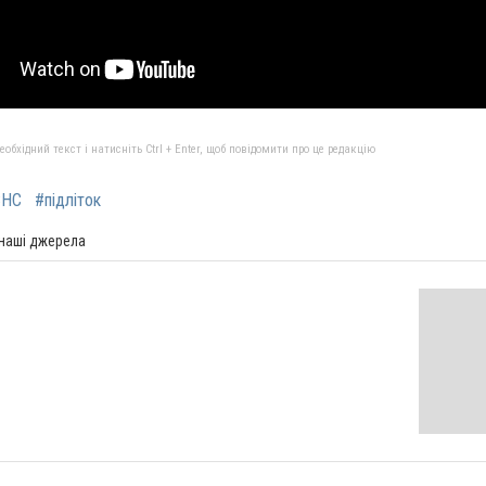
бхідний текст і натисніть Ctrl + Enter, щоб повідомити про це редакцію
СНС
#підліток
 наші джерела