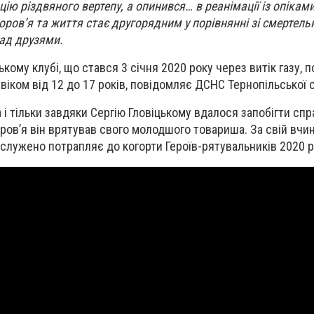
ію різдвяного вертепу, а опинився… в реанімації із опікам
оров’я та життя стає другорядним у порівнянні зі смертел
над друзями.
ькому клубі, що стався 3 січня 2020 року через витік газу,
віком від 12 до 17 років, повідомляє ДСНС Тернопільської о
і тільки завдяки Сергію Гловіцькому вдалося запобігти сп
оров’я він врятував свого молодшого товариша. За свій вчин
служено потрапляє до когорти Героїв-рятувальників 2020 р