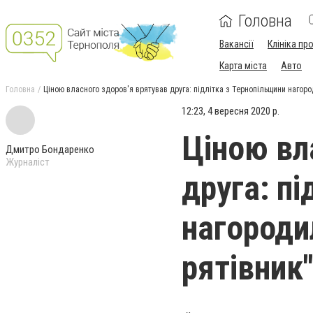
Головна
Вакансії
Клініка пр
Карта міста
Авто
Головна
Ціною власного здоров'я врятував друга: підлітка з Тернопільщини нагоро
12:23, 4 вересня 2020 р.
Ціною вл
Дмитро Бондаренко
Журналіст
друга: п
нагороди
рятівник