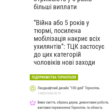
більші виплати
"Війна або 5 років у
тюрмі, посилена
мобілізація накриє всіх
ухилянтів": ТЦК застосує
до цих категорій
чоловіків нові заходи
ПІДПРИЄМСТВА ТЕРНОПОЛЯ
Ландшафтний дизайн "100 ідей" Тернопіль
+380(97)460-50-79
Вивіз сміття, обрізка дерев, демонтажні роботи,
вантажні перевезення Тернопіль та область