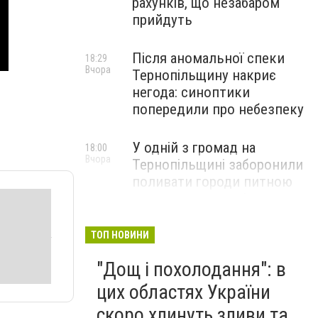
рахунків, що незабаром
прийдуть
Після аномальної спеки
18:29
Вчора
Тернопільщину накриє
негода: синоптики
попередили про небезпеку
У одній з громад на
18:00
Вчора
Тернопільщині заборонили
поливати городи питною
водою: порушників
перевірятимуть
ТОП НОВИНИ
Міг вибухнути будь-якої
17:45
"Дощ і похолодання": в
Вчора
миті: на Тернопільщині
знешкодили боєприпас
цих областях України
скоро хлинуть зливи та