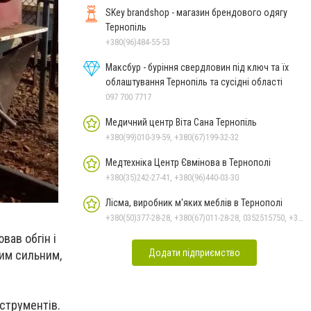
SKey brandshop - магазин брендового одягу
Тернопіль
+380(96)484-55-53
Максбур - буріння свердловин під ключ та їх
облаштування Тернопіль та сусідні області
097 700 7717
Медичний центр Віта Сана Тернопіль
+380(99)010-39-59, +380(67)199-32-32
Медтехніка Центр Євмінова в Тернополі
+380(35)242-27-41, +380(96)440-03-30
Лісма, виробник м'яких меблів в Тернополі
+380(50)377-28-28, +380(67)011-28-28, 0352515750, +380(50)313-28-28, +380(50)338-27-33, +380(50)377-67-87
вав обгін і
Додати підприємство
ким сильним,
струментів.