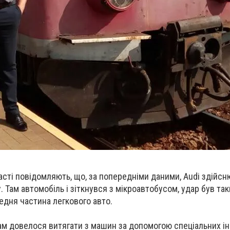
ласті повідомляють, що, за попередніми даними, Audi здійсню
у. Там автомобіль і зіткнувся з мікроавтобусом, удар був та
едня частина легкового авто.
ам довелося витягати з машин за допомогою спеціальних ін