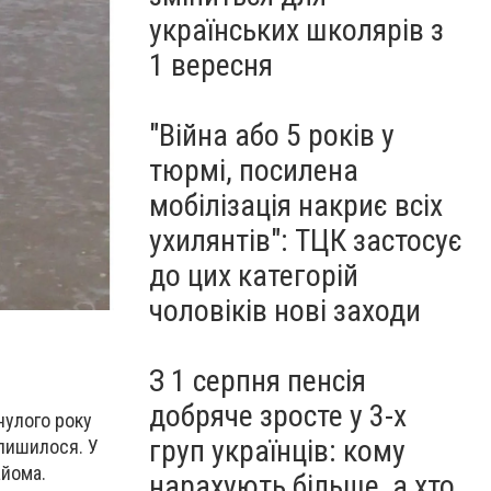
українських школярів з
1 вересня
"Війна або 5 років у
тюрмі, посилена
мобілізація накриє всіх
ухилянтів": ТЦК застосує
до цих категорій
чоловіків нові заходи
З 1 серпня пенсія
добряче зросте у 3-х
нулого року
груп українців: кому
залишилося. У
айома.
нарахують більше, а хто