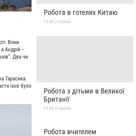
Робота в готелях Китаю
14:44, 2 серпня
оті. Вони
 а Андрій –
нів". Два чи
ка Тарасика.
астя їхнє було
Робота з дітьми в Великої
Британії
14:44, 2 серпня
Робота вчителем