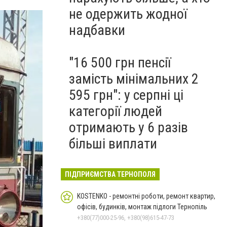
не одержить жодної
надбавки
"16 500 грн пенсії
замість мінімальних 2
595 грн": у серпні ці
категорії людей
отримають у 6 разів
більші виплати
ПІДПРИЄМСТВА ТЕРНОПОЛЯ
KOSTENKO - ремонтні роботи, ремонт квартир,
офісів, будинків, монтаж підлоги Тернопіль
+380(77)000-25-96, +380(98)615-47-73