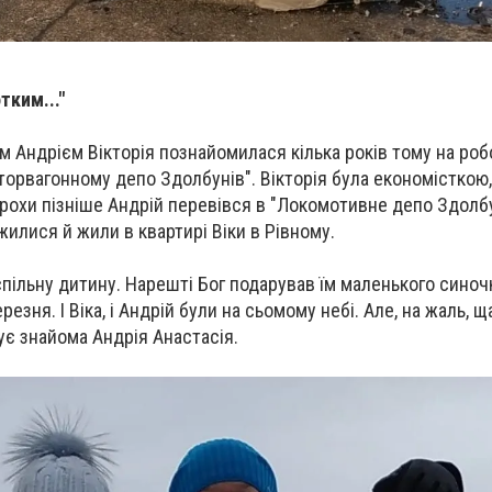
тким..."
м Андрієм Вікторія познайомилася кілька років тому на роб
орвагонному депо Здолбунів". Вікторія була економісткою,
рохи пізніше Андрій перевівся в "Локомотивне депо Здолбу
илися й жили в квартирі Віки в Рівному.
спільну дитину. Нарешті Бог подарував їм маленького синоч
езня. І Віка, і Андрій були на сьомому небі. Але, на жаль, щ
дує знайома Андрія Анастасія.