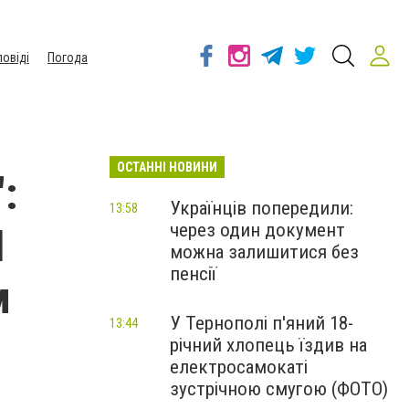
повіді
Погода
ОСТАННІ НОВИНИ
:
Українців попередили:
13:58
через один документ
П
можна залишитися без
пенсії
м
У Тернополі п'яний 18-
13:44
річний хлопець їздив на
електросамокаті
зустрічною смугою (ФОТО)