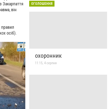
 з Закарпаття
ОГОЛОШЕННЯ
авма, він
я правил
ох осіб).
охоронник
11:15, 4 серпня