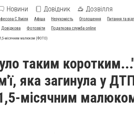
Новини
Довідник
Дозвілля
офесора С.Хміля
Афіша
Нерухомість
Оголошення
Питання та від
Довідкова
Фотозвіти
Податкова служба online
із 1,5-місячним малюком (ФОТО)
уло таким коротким..."
ім'ї, яка загинула у ДТ
 1,5-місячним малюко