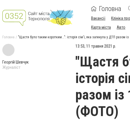
Головна
Вакансії
Клініка пр
Карта міста
Авто
Головна
"Щастя було таким коротким...": історія сім'ї, яка загинула у ДТП разом 
13:53, 11 травня 2021 р.
"Щастя б
Георгій Шевчук
Журналіст
історія с
разом із
(ФОТО)