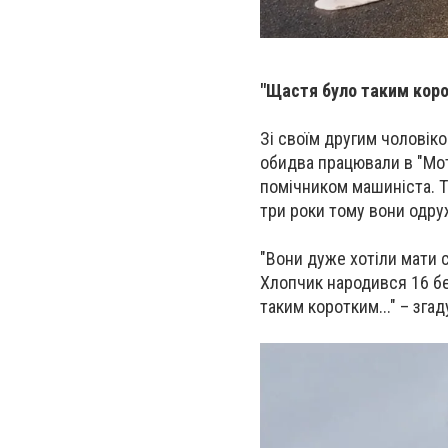
"Щастя було таким коро
Зі своїм другим чоловіко
обидва працювали в "Мот
помічником машиніста. Т
три роки тому вони одруж
"Вони дуже хотіли мати 
Хлопчик народився 16 бер
таким коротким..." – зга