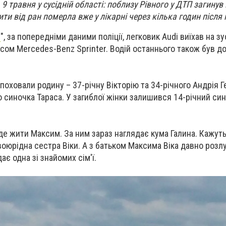
 травня у сусідній області: поблизу Рівного у ДТП загинув в
ити від ран померла вже у лікарні через кілька годин після 
l
", за попередніми даними поліції, легковик Audi виїхав на з
бусом Mercedes-Benz Sprinter. Водій останнього також був д
поховали родину – 37-річну Вікторію та 34-річного Андрія Г
о синочка Тараса. У загиблої жінки залишився 14-річний си
де жити Максим. За ним зараз наглядає кума Галина. Кажуть,
воюрідна сестра Віки. А з батьком Максима Віка давно розлу
ає одна зі знайомих сім'ї.