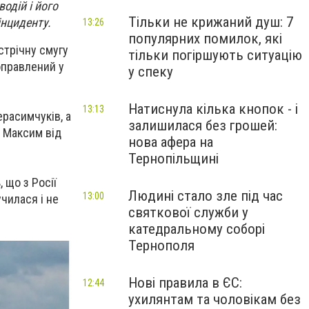
одій і його
Тільки не крижаний душ: 7
інциденту.
13:26
популярних помилок, які
устрічну смугу
тільки погіршують ситуацію
оправлений у
у спеку
Натиснула кілька кнопок - і
13:13
ерасимчуків, а
залишилася без грошей:
н Максим від
нова афера на
Тернопільщині
 що з Росії
Людині стало зле під час
13:00
чилася і не
святкової служби у
катедральному соборі
Тернополя
Нові правила в ЄС:
12:44
ухилянтам та чоловікам без