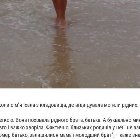
коли сім'я їхала з кладовища, де відвідувала могили рідних.
легкою. Вона поховала рідного брата, батька. А буквально ми
вго і важко хворіла. Фактично, близьких родичів у неї і не 
мер батько, залишилися мама і молодший брат", – каже зн