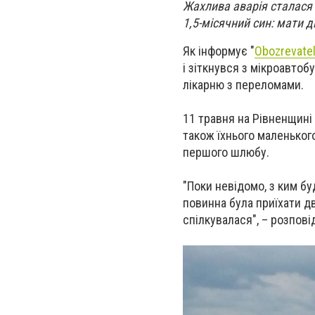
Жахлива аварія сталася 9
1,5-місячний син: мати д
Як інформує "
Obozrevate
і зіткнувся з мікроавто
лікарню з переломами.
11 травня на Рівненщині 
також їхнього маленьког
першого шлюбу.
"Поки невідомо, з ким бу
повинна була приїхати д
спілкувалася", – розповід