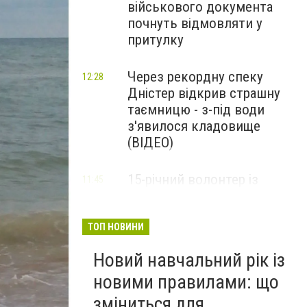
військового документа
почнуть відмовляти у
притулку
Через рекордну спеку
12:28
Дністер відкрив страшну
таємницю - з-під води
з'явилося кладовище
(ВІДЕО)
15-річний волонтер із
11:45
Тернопільщини отримав
високу церковну нагороду
(ФОТО)
ТОП НОВИНИ
Новий навчальний рік із
новими правилами: що
зміниться для