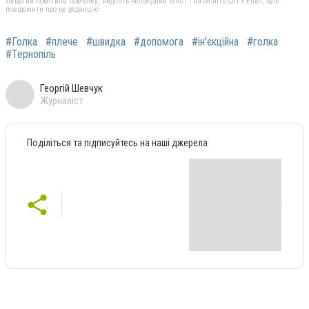
Якщо ви помітили помилку, виділіть необхідний текст і натисніть Ctrl + Enter, щоб
повідомити про це редакцію
#Голка
#плече
#швидка
#допомога
#ін'єкційна
#голка
#Тернопіль
Георгій Шевчук
Журналіст
Поділіться та підписуйтесь на наші джерела