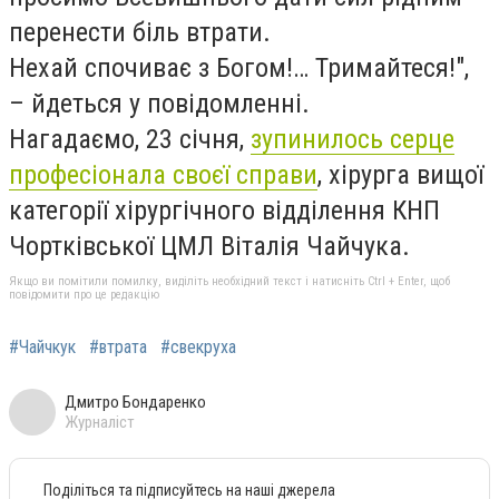
перенести біль втрати.
Нехай спочиває з Богом!… Тримайтеся!",
– йдеться у повідомленні.
Нагадаємо, 23 січня,
зупинилось серце
професіонала своєї справи
, хірурга вищої
категорії хірургічного відділення КНП
Чортківської ЦМЛ Віталія Чайчука.
Якщо ви помітили помилку, виділіть необхідний текст і натисніть Ctrl + Enter, щоб
повідомити про це редакцію
#Чайчкук
#втрата
#свекруха
Дмитро Бондаренко
Журналіст
Поділіться та підписуйтесь на наші джерела