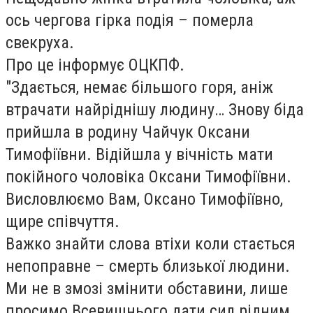
ось чергова гірка подія – померла
свекруха.
Про це інформує ОЦКПФ.
"Здається, немає більшого горя, аніж
втрачати найріднішу людину… Знову біда
прийшла в родину Чайчук Оксани
Тимофіївни. Відійшла у вічність мати
покійного чоловіка Оксани Тимофіївни.
Висловлюємо Вам, Оксано Тимофіївно,
щире співчуття.
Важко знайти слова втіхи коли стається
непоправне – смерть близької людини.
Ми не в змозі змінити обставини, лише
просимо Всевишнього дати сил рідним