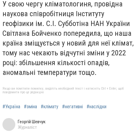
У свою чергу кліматологиня, провідна
наукова співробітниця Інституту
геофізики ім. С.І. Субботіна НАН України
Світлана Бойченко попередила, що наша
країна зміщується у новий для неї клімат,
тому нас чекають відчутні зміни у 2022
році: збільшення кількості опадів,
аномальні температури тощо.
Якщо ви помітили помилку, виділіть необхідний текст і натисніть Ctrl + Enter, щоб
повідомити про це редакцію
#Україна
#зміна
#клімату
#негативні
#наслідки
Георгій Шевчук
Журналіст