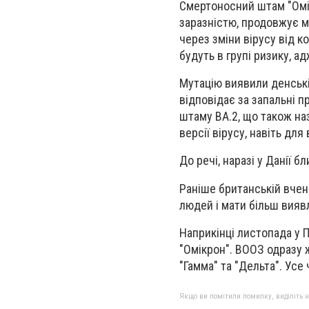
Смертоносний штам "Омік
заразністю, продовжує м
через зміни вірусу від 
будуть в групі ризику, а
Мутацію виявили денські 
відповідає за запальні п
штаму BA.2, що також на
версії вірусу, навіть для
До речі, наразі у Данії 
Раніше британській вчен
людей і мати більш виявл
Наприкінці листопада у 
"Омікрон". ВООЗ одразу ж
"Гамма" та "Дельта". Усе 
Якщо ви помітили помилку, виділіть нео