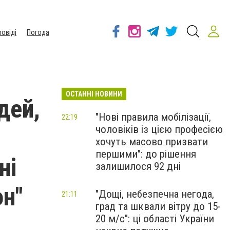
повіді
Погода
ОСТАННІ НОВИНИ
дей,
"Нові правила мобілізації,
22:19
чоловіків із цією професією
хочуть масово призвати
першими": до рішення
ні
залишилося 92 дні
н"
"Дощі, небезпечна негода,
21:11
град та шквали вітру до 15-
20 м/с": ці області України