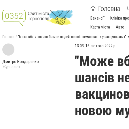
Головна
Вакансії
Клініка пр
Карта міста
Авто
Головна
"Може вбити значно більше людей, шансів немає навіть у вакцинованих":
13:03, 16 лютого 2022 р.
"Може вб
Дмитро Бондаренко
Журналіст
шансів н
вакцинов
новою му