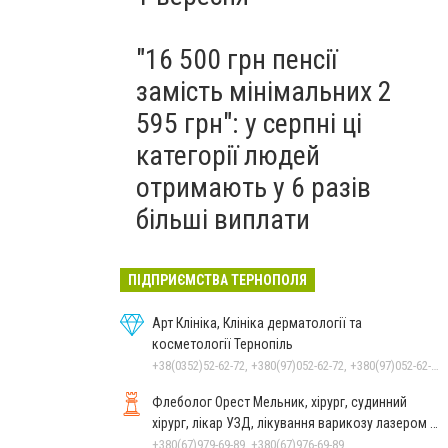
"16 500 грн пенсії
замість мінімальних 2
595 грн": у серпні ці
категорії людей
отримають у 6 разів
більші виплати
ПІДПРИЄМСТВА ТЕРНОПОЛЯ
Арт Клініка, Клініка дерматології та
косметології Тернопіль
+38(0352)52-62-72, +380(97)052-62-72, +380(97)052-62-72
Флеболог Орест Мельник, хірург, судинний
хірург, лікар УЗД, лікування варикозу лазером у
Тернополі
+380(67)979-69-89, +380(67)976-69-89