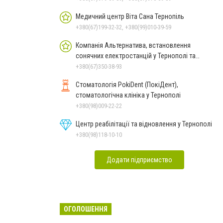
Медичний центр Віта Сана Тернопіль
+380(67)199-32-32, +380(99)010-39-59
Компанія Альтернатива, встановлення
сонячних електростанцій у Тернополі та
області
+380(67)350-38-93
Стоматологія PokiDent (ПокіДент),
стоматологічна клініка у Тернополі
+380(98)009-22-22
Центр реабілітації та відновлення у Тернополі
+380(98)118-10-10
Додати підприємство
ОГОЛОШЕННЯ