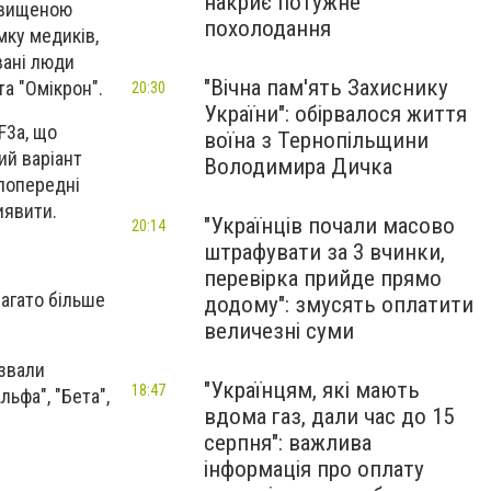
накриє потужне
ідвищеною
похолодання
мку медиків,
вані люди
"Вічна пам'ять Захиснику
та "Омікрон".
20:30
України": обірвалося життя
F3a, що
воїна з Тернопільщини
вий варіант
Володимира Дичка
 попередні
иявити.
"Українців почали масово
20:14
штрафувати за 3 вчинки,
перевірка прийде прямо
агато більше
додому": змусять оплатити
величезні суми
азвали
"Українцям, які мають
18:47
ьфа", "Бета",
вдома газ, дали час до 15
серпня": важлива
інформація про оплату