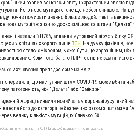
рон", який охопив всі країни світу і характерний своєю п
утувати. Його нова мутація стане ще небезпечнішою. На ду
ковіду почне помирати значно більше людей. Навіть вакцино
дже нова мутація є значно досконалішою за штами "Дельта" 
вчені і назвали її H78Y, виявили мутований вірус у білку OR
роцеси у клітинах хворого, пише
ТСН
. На думку фахівців, но
зивається стелс-омікроном, може бути ще заразнішим, ніж
 вакцинованих. Крім того, багато ПЛР-тестів не здатні його в
близько 24% хворих припадає саме на BA.2.
і попередили, що наступний штам COVID-19 може вбити наб
ену патогенність, ніж "Дельта" або "Омікрон".
Південній Африці виявили новий штам коронавірусу, який н
 внесла його до категорії небезпечних разом зі штамами "Ал
через велику кількість мутацій, їх близько 50.
бхідний текст і натисніть Ctrl + Enter, щоб повідомити про це редакцію