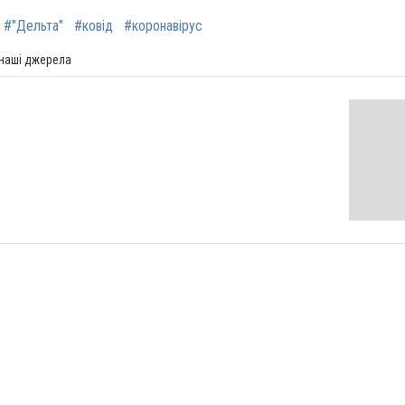
#"Дельта"
#ковід
#коронавірус
 наші джерела