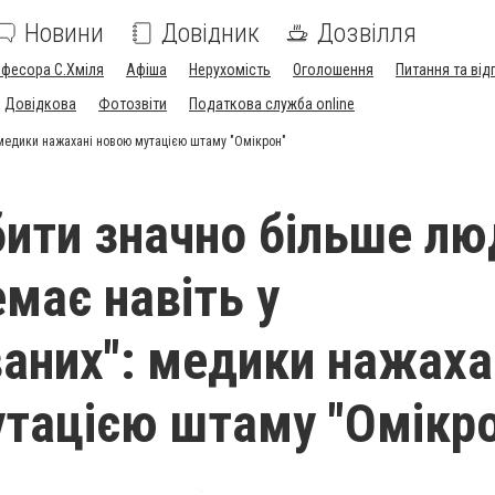
Новини
Довідник
Дозвілля
офесора С.Хміля
Афіша
Нерухомість
Оголошення
Питання та від
Довідкова
Фотозвіти
Податкова служба online
 медики нажахані новою мутацією штаму "Омікрон"
ити значно більше лю
емає навіть у
аних": медики нажаха
тацією штаму "Омікро