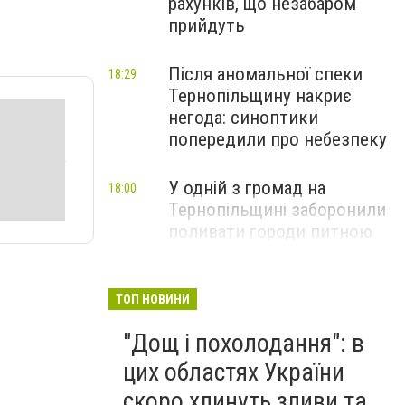
рахунків, що незабаром
прийдуть
Після аномальної спеки
18:29
Тернопільщину накриє
негода: синоптики
попередили про небезпеку
У одній з громад на
18:00
Тернопільщині заборонили
поливати городи питною
водою: порушників
перевірятимуть
ТОП НОВИНИ
Міг вибухнути будь-якої
17:45
"Дощ і похолодання": в
миті: на Тернопільщині
знешкодили боєприпас
цих областях України
скоро хлинуть зливи та