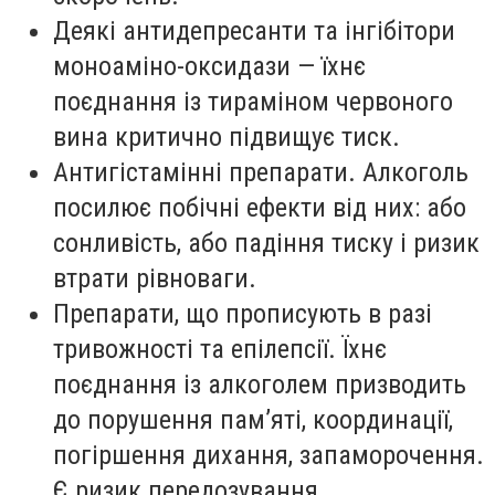
Деякі антидепресанти та інгібітори
моноаміно-оксидази — їхнє
поєднання із тираміном червоного
вина критично підвищує тиск.
Антигістамінні препарати. Алкоголь
посилює побічні ефекти від них: або
сонливість, або падіння тиску і ризик
втрати рівноваги.
Препарати, що прописують в разі
тривожності та епілепсії. Їхнє
поєднання із алкоголем призводить
до порушення пам’яті, координації,
погіршення дихання, запаморочення.
Є ризик передозування.