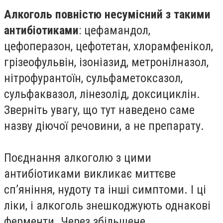
Алкоголь повністю несумісний з такими
антибіотиками
: цефамандол,
цефоперазон, цефотетан, хлорамфенікол,
грізеофульвін, ізоніазид, метронілназол,
нітрофурантоїн, сульфаметоксазол,
сульфаквазол, лінезолід, доксициклін.
Зверніть увагу, що тут наведено саме
назву діючої речовини, а не препарату.
Поєднання алкоголю з цими
антибіотиками викликає миттєве
сп’яніння, нудоту та інші симптоми. І ці
ліки, і алкоголь знешкоджують однакові
ферменти. Через збільшене