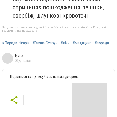
спричиняє пошкодження печінки,
свербіж, шлункові кровотечі.
Якщо ви помітили помилку, виділіть необхідний текст і натисніть Ctrl + Enter, щоб
повідомити про це редакцію
#Поради лікарів
#Уляна Супрун
#ліки
#медицина
#поради
Ірина
Журналіст
Поділіться та підписуйтесь на наші джерела