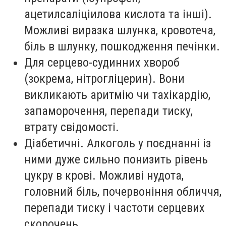
ацетилсаліціилова кислота та інші).
Можливі виразка шлунка, кровотеча,
біль в шлунку, пошкодження печінки.
Для серцево-судинних хвороб
(зокрема, нітрогліцерин). Вони
викликають аритмію чи тахікардію,
запаморочення, перепади тиску,
втрату свідомості.
Діабетичні. Алкоголь у поєднанні із
ними дуже сильно понизить рівень
цукру в крові. Можливі нудота,
головний біль, почервоніння обличчя,
перепади тиску і частоти серцевих
скорочень.