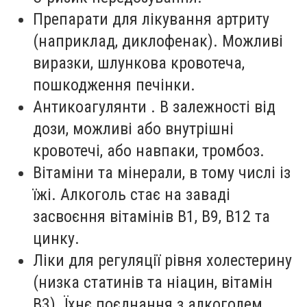
Препарати для лікування артриту
(наприклад, диклофенак). Можливі
виразки, шлункова кровотеча,
пошкодження печінки.
Антикоагулянти . В залежності від
дози, можливі або внутрішні
кровотечі, або навпаки, тромбоз.
Вітаміни та мінерали, в тому числі із
їжі. Алкоголь стає на заваді
засвоєння вітамінів В1, В9, В12 та
цинку.
Ліки для регуляції рівня холестерину
(низка статинів та ніацин, вітамін
В3). Їхнє поєднання з алкоголем