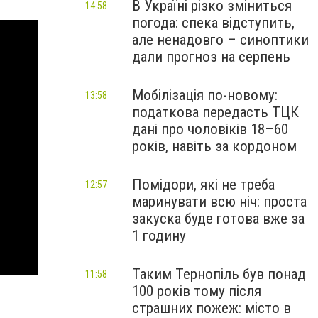
В Україні різко зміниться
14:58
погода: спека відступить,
але ненадовго – синоптики
дали прогноз на серпень
Мобілізація по-новому:
13:58
податкова передасть ТЦК
дані про чоловіків 18–60
років, навіть за кордоном
Помідори, які не треба
12:57
маринувати всю ніч: проста
закуска буде готова вже за
1 годину
Таким Тернопіль був понад
11:58
100 років тому після
страшних пожеж: місто в