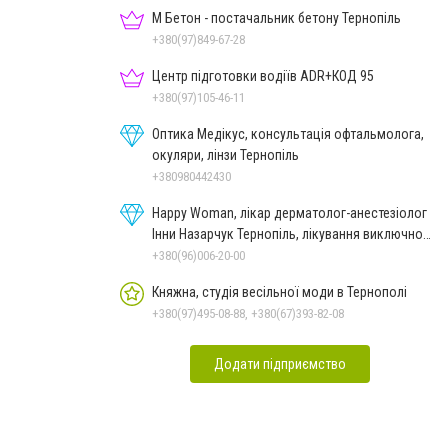
М Бетон - постачальник бетону Тернопіль
+380(97)849-67-28
Центр підготовки водіїв ADR+КОД 95
+380(97)105-46-11
Оптика Медікус, консультація офтальмолога,
окуляри, лінзи Тернопіль
+380980442430
Happy Woman, лікар дерматолог-анестезіолог
Інни Назарчук Тернопіль, лікування виключно
важких станів
+380(96)006-20-00
Княжна, студія весільної моди в Тернополі
+380(97)495-08-88, +380(67)393-82-08
Додати підприємство