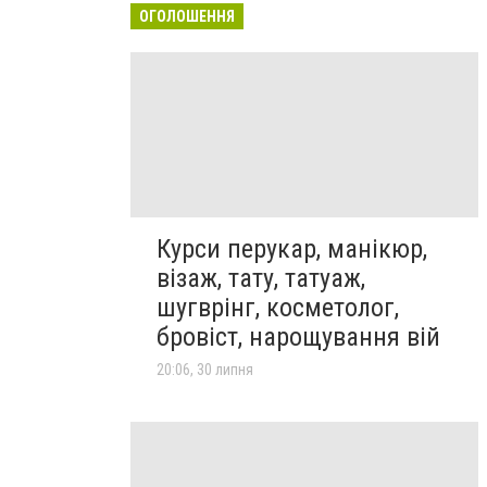
ОГОЛОШЕННЯ
Курси перукар, манікюр,
візаж, тату, татуаж,
шугврінг, косметолог,
бровіст, нарощування вій
20:06, 30 липня