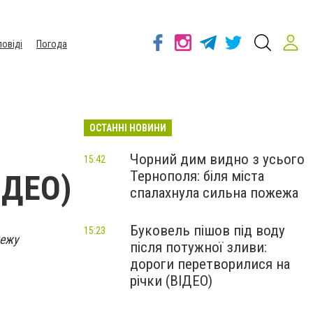
повіді
Погода
ОСТАННІ НОВИНИ
Чорний дим видно з усього
15:42
Тернополя: біля міста
ІДЕО)
спалахнула сильна пожежа
Буковель пішов під воду
15:23
жежу
після потужної зливи:
дороги перетворилися на
річки (ВІДЕО)