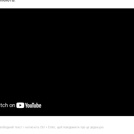
бхідний текст і натисніть Ctrl + Enter, щоб повідомити про це редакцію