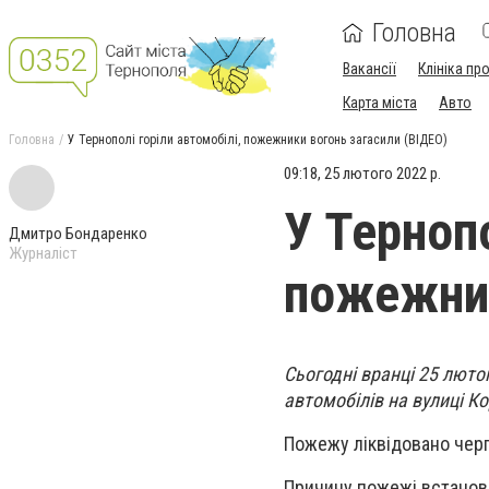
Головна
Вакансії
Клініка пр
Карта міста
Авто
Головна
У Тернополі горіли автомобілі, пожежники вогонь загасили (ВІДЕО)
09:18, 25 лютого 2022 р.
У Тернопо
Дмитро Бондаренко
Журналіст
пожежник
Сьогодні вранці 25 люто
автомобілів на вулиці К
Пожежу ліквідовано чер
Причину пожежі встано