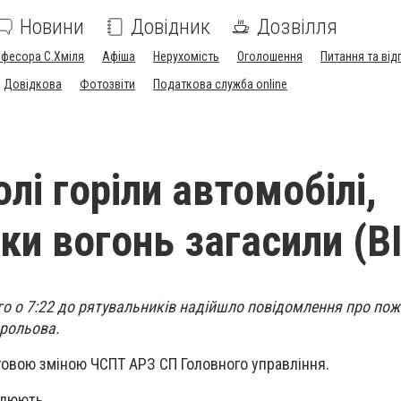
Новини
Довідник
Дозвілля
офесора С.Хміля
Афіша
Нерухомість
Оголошення
Питання та від
Довідкова
Фотозвіти
Податкова служба online
лі горіли автомобілі,
и вогонь загасили (В
го о 7:22 до рятувальників надійшло повідомлення про по
орольова.
говою зміною ЧСПТ АРЗ СП Головного управління.
влюють.