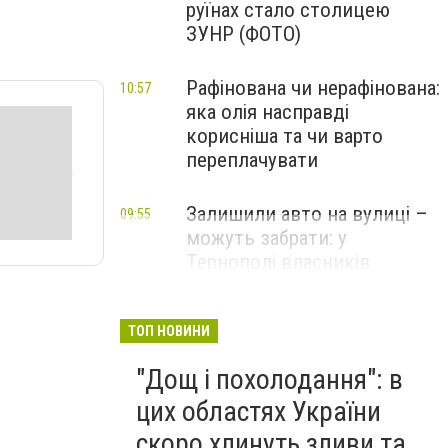
руїнах стало столицею
ЗУНР (ФОТО)
Рафінована чи нерафінована:
10:57
яка олія насправді
корисніша та чи варто
переплачувати
Залишили авто на вулиці –
09:55
можуть забрати: у
Тернополі власників
попередили про крайній
термін
ТОП НОВИНИ
"Дощ і похолодання": в
цих областях України
скоро хлинуть зливи та