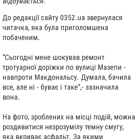
відбувається.
До редакції сайту 0352.ua звернулася
читачка, яка була приголомшена
побаченим.
"Сьогодні мене шокував ремонт
тротуарної доріжки по вулиці Мазепи -
навпроти Макдональсу. Думала, бачила
все, але ні - буває і таке",- зазначила
вона.
На фото, зроблених на місці подій, можна
роздивитися незрозумілу темну смугу,
яка вкриває асфальт. За якими