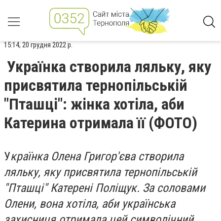
15:14, 20 грудня 2022 р.
Українка створила ляльку, яку
присвятила тернопільській
"Пташці": жінка хотіла, аби
Катерина отримала її (ФОТО)
У
країнка Олена Григор'єва створила
ляльку, яку присвятила тернопільській
"Пташці" Катерені Поліщук. За соловами
Олени, вона хотіла, аби українська
захисниця отримала цей символічний