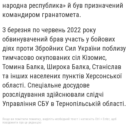
народна республика» й був призначений
командиром гранатомета.
З березня по червень 2022 року
обвинувачений брав участь у бойових
діях проти Збройних Сил України поблизу
тимчасово окупованих сіл Кізомис,
Томина Балка, Широка Балка, Станіслав
та інших населених пунктів Херсонської
області. Спеціальне досудове
розслідування здійснювали слідчі
Управління СБУ в Тернопільській області.
Якщо ви помітили помилку, виділіть необхідний текст і натисніть Ctrl + Enter, щоб
повідомити про це редакцію