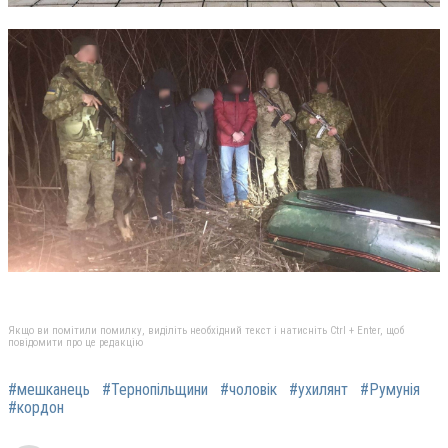
Якщо ви помітили помилку, виділіть необхідний текст і натисніть Ctrl + Enter, щоб
повідомити про це редакцію
#мешканець
#Тернопільщини
#чоловік
#ухилянт
#Румунія
#кордон