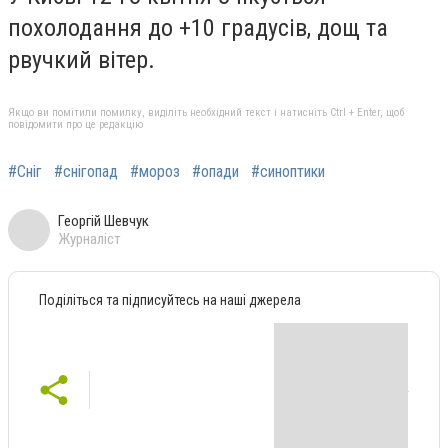
похолодання до +10 градусів, дощ та
рвучкий вітер.
Якщо ви помітили помилку, виділіть необхідний текст і натисніть Ctrl + Enter, щоб
повідомити про це редакцію
#Сніг
#снігопад
#мороз
#опади
#синоптики
Георгій Шевчук
Журналіст
Поділіться та підписуйтесь на наші джерела