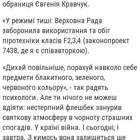
обраниця Євгенія Кравчук.
«У режимі тиші: Верховна Рада
заборонила використання та обіг
піротехніки класів F2,3,4 (законопроект
7438, де я є співавторкою).
«Дихай повільніше, порахуй навколо себе
предмети блакитного, зеленого,
червоного кольору», - так радять
психологи. Але ти нічого не можеш
вдіяти: нестерпний флешбек занурив
святкову атмосферу в чорноту страшних
спогадів. У країні війна. І сьогодні, і
завтра. З кимось вона залишиться ще