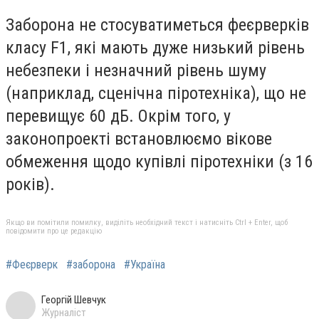
Заборона не стосуватиметься феєрверків
класу F1, які мають дуже низький рівень
небезпеки і незначний рівень шуму
(наприклад, сценічна піротехніка), що не
перевищує 60 дБ. Окрім того, у
законопроекті встановлюємо вікове
обмеження щодо купівлі піротехніки (з 16
років).
Якщо ви помітили помилку, виділіть необхідний текст і натисніть Ctrl + Enter, щоб
повідомити про це редакцію
#Феєрверк
#заборона
#Україна
Георгій Шевчук
Журналіст