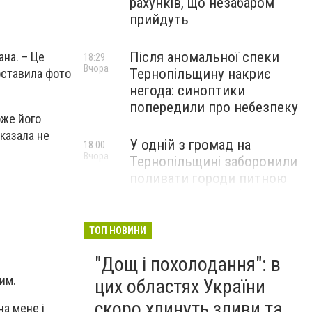
рахунків, що незабаром
прийдуть
Після аномальної спеки
ана. – Це
18:29
Вчора
Тернопільщину накриє
поставила фото
негода: синоптики
попередили про небезпеку
оже його
сказала не
У одній з громад на
18:00
Вчора
Тернопільщині заборонили
поливати городи питною
водою: порушників
перевірятимуть
ТОП НОВИНИ
Міг вибухнути будь-якої
17:45
"Дощ і похолодання": в
Вчора
миті: на Тернопільщині
ним.
знешкодили боєприпас
цих областях України
скоро хлинуть зливи та
на мене і