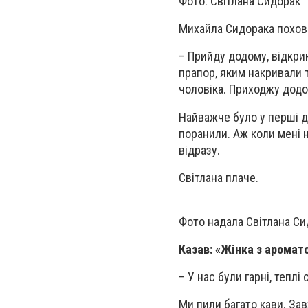
Фото: Світлана Сидорак
Михайла Сидорака похова
– Прийду додому, відкри
прапор, яким накривали т
чоловіка. Приходжу додо
Найважче було у перші д
поранили. Аж коли мені 
відразу.
Світлана плаче.
Фото надала Світлана С
Казав: «Жінка з аромат
– У нас були гарні, тепл
Ми пили багато кави. Зав