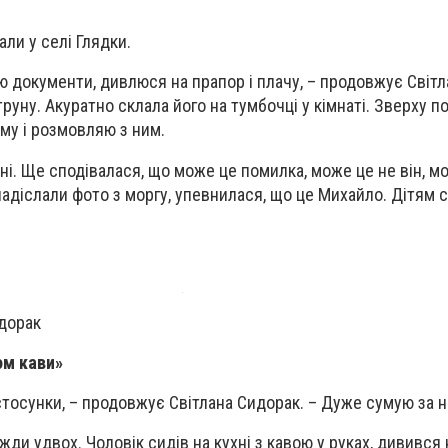
ли у селі Глядки.
ю документи, дивлюся на прапор і плачу, – продовжує Світл
руну. Акуратно склала його на тумбочці у кімнаті. Зверху 
му і розмовляю з ним.
ні. Ще сподівалася, що може це помилка, може це не він, м
надіслали фото з моргу, упевнилася, що це Михайло. Дітям 
идорак
ом кави»
і стосунки, – продовжує Світлана Сидорак. – Дуже сумую за 
жди удвох. Чоловік сидів на кухні з кавою у руках, дивився 