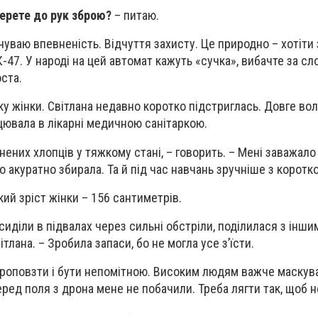
берете до рук зброю?
– питаю.
дчуваю впевненість. Відчуття захисту. Це природно – хотіти
К-47. У народі на цей автомат кажуть «сучка», вибачте за сл
ста.
ску жінки. Світлана недавно коротко підстриглась. Довге во
ацювала в лікарні медичною санітаркою.
ених хлопців у тяжкому стані, – говорить. – Мені заважало
о акуратно збирала. Та й під час навчань зручніше з корот
ий зріст жінки – 156 сантиметрів.
 сиділи в підвалах через сильні обстріли, поділилася з інш
тлана. – Зробила запаси, бо не могла усе з’їсти.
проповзти і бути непомітною. Високим людям важче маскув
ред поля з дрона мене не побачили. Треба лягти так, щоб н