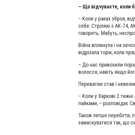
– Що відчуваєте, коли 
– Коли у раках зброя, ві
себе. Стріляю з АК-74, А
говорять. Мабуть, неспро
Війна вплинула і на зачі
відрізала торік, коли пр
– До нас привозили поран
волосся, навіть якщо йог
Перевагою став і невелик
– Коли у Харкові 2 тижні
пайками, – розповідає Сві
Також легше перебігти, 
замаскуватися так, що се