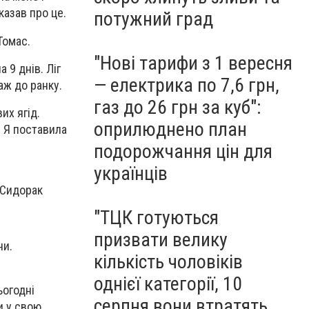
казав про це.
потужний град
Томас.
"Нові тарифи з 1 вересня
 9 днів. Ліг
— електрика по 7,6 грн,
аж до ранку.
газ до 26 грн за куб":
их ягід.
оприлюднено план
. Я поставила
подорожчання цін для
українців
 Сидорак
"ТЦК готуються
призвати велику
ни.
кількість чоловіків
однієї категорії, 10
ьогодні
серпня вони втратять
и у свою