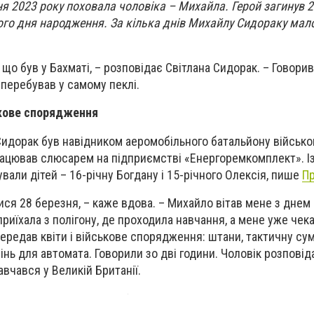
ня 2023 року поховала чоловіка – Михайла. Герой загинув 2 
ого дня народження. За кілька днів Михайлу Сидораку мал
, що був у Бахматі, – розповідає Світлана Сидорак. – Говори
я перебував у самому пеклі.
ькове спорядження
идорак був навідником аеромобільного батальйону військо
рацював слюсарем на підприємстві «Енергоремкомплект». І
вали дітей – 16-річну Богдану і 15-річного Олексія, пише
Пр
ися 28 березня, – каже вдова. – Михайло вітав мене з днем
приїхала з полігону, де проходила навчання, а мене уже чек
передав квіти і військове спорядження: штани, тактичну су
нь для автомата. Говорили зо дві години. Чоловік розповід
авчався у Великій Британії.