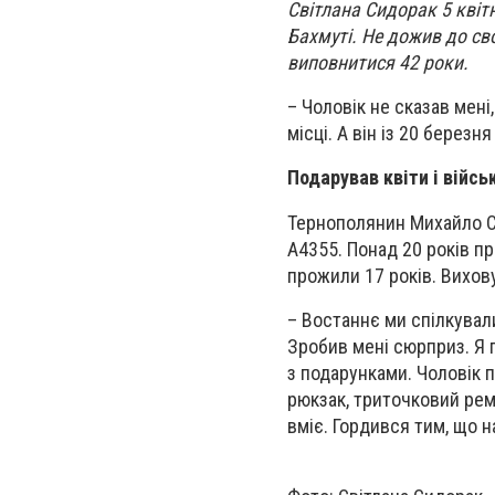
Світлана Сидорак 5 квіт
Бахмуті. Не дожив до св
виповнитися 42 роки.
– Чоловік не сказав мені
місці. А він із 20 березн
Подарував квіти і війс
Тернополянин Михайло С
А4355. Понад 20 років п
прожили 17 років. Вихову
– Востаннє ми спілкувал
Зробив мені сюрприз. Я 
з подарунками. Чоловік 
рюкзак, триточковий ремі
вміє. Гордився тим, що н