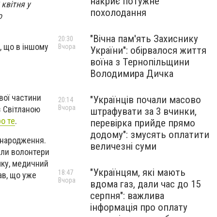
накриє потужне
квітня у
похолодання
о
"Вічна пам'ять Захиснику
20:30
в, що в іншому
Вчора
України": обірвалося життя
воїна з Тернопільщини
Володимира Дичка
вої частини
"Українців почали масово
20:14
Вчора
з Світланою
штрафувати за 3 вчинки,
о те
.
перевірка прийде прямо
додому": змусять оплатити
 народження.
величезні суми
али волонтери
мку, медичний
"Українцям, які мають
18:47
ав, що уже
Вчора
вдома газ, дали час до 15
серпня": важлива
інформація про оплату