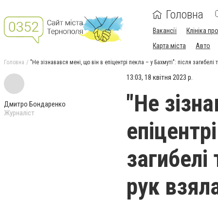
Головна
Вакансії
Клініка пр
Карта міста
Авто
Головна
"Не зізнавався мені, що він в епіцентрі пекла – у Бахмуті": після загибе
13:03, 18 квітня 2023 р.
"Не зізна
Дмитро Бондаренко
Журналіст
епіцентрі
загибелі
рук взял