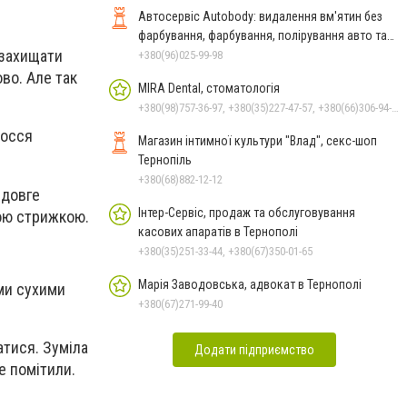
Автосервіс Autobody: видалення вм'ятин без
фарбування, фарбування, полірування авто та
 захищати
фар Тернопіль
+380(96)025-99-98
ово. Але так
MIRA Dental, стоматологія
+380(98)757-36-97, +380(35)227-47-57, +380(66)306-94-21, +380(67)769-81-23
лосся
Магазин інтимної культури "Влад", секс-шоп
Тернопіль
+380(68)882-12-12
 довге
Інтер-Сервіс, продаж та обслуговування
кою стрижкою.
касових апаратів в Тернополі
+380(35)251-33-44, +380(67)350-01-65
Марія Заводовська, адвокат в Тернополі
ими сухими
+380(67)271-99-40
атися. Зуміла
Додати підприємство
е помітили.