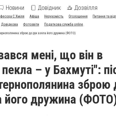
Новини
Довідник
Дозвілля
офесора С.Хміля
Афіша
Нерухомість
Оголошення
Питання та від
Довідкова
Фотозвіти
Податкова служба online
лі тернополянина зброю до рук взяла його дружина (ФОТО)
вався мені, що він в
 пекла – у Бахмуті": пі
 тернополянина зброю 
а його дружина (ФОТО