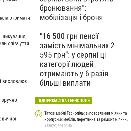
бронювання":
мобілізація і броня
 мала отримати
"16 500 грн пенсії
а шикування,
или співчуття
замість мінімальних 2
595 грн": у серпні ці
категорії людей
отримають у 6 разів
 і висловлює
більші виплати
е зручно
ПІДПРИЄМСТВА ТЕРНОПОЛЯ
Татові меблі Тернопіль: виготовлення м'яких та
едичної
корпусних меблів, перетяжка та ремонт м'яких
меблів
+380(99)264-04-40