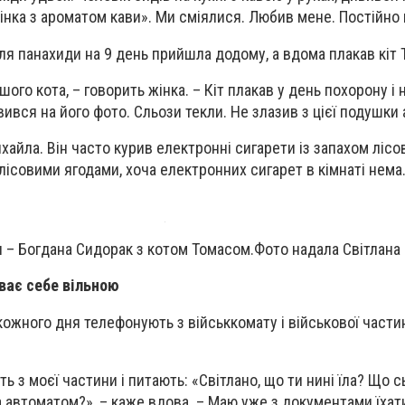
жінка з ароматом кави». Ми сміялися. Любив мене. Постійно 
сля панахиди на 9 день прийшла додому, а вдома плакав кіт 
го кота, – говорить жінка. – Кіт плакав у день похорону і на
ився на його фото. Сльози текли. Не злазив з цієї подушки 
айла. Він часто курив електронні сигарети із запахом лісов
лісовими ягодами, хоча електронних сигарет в кімнаті нема
и – Богдана Сидорак з котом Томасом.Фото надала Світлана
уває себе вільною
кожного дня телефонують з військкомату і військової части
 з моєї частини і питають: «Світлано, що ти нині їла? Що с
а автоматом?», – каже вдова. – Маю уже з документами їхат