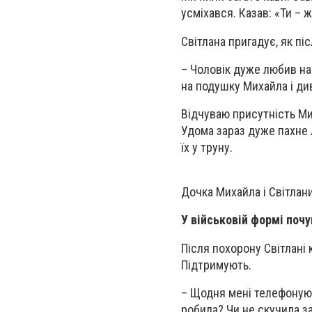
усміхався. Казав: «Ти – 
Світлана пригадує, як пі
– Чоловік дуже любив нашо
на подушку Михайла і див
Відчуваю присутність Мих
Удома зараз дуже пахне 
їх у труну.
Дочка Михайла і Світлан
У військовій формі поч
Після похорону Світлані 
Підтримують.
– Щодня мені телефонують
робила? Чи не скучила з