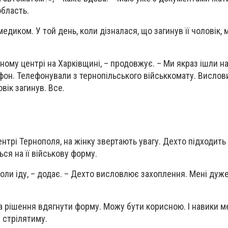
область.
едиком. У той день, коли дізналася, що загинув її чоловік,
ьному центрі на Харківщині, – продовжує. – Ми якраз ішли н
фон. Телефонували з тернопільського військкомату. Вислов
вік загинув. Все.
нтрі Тернополя, на жінку звертають увагу. Дехто підходить
ься на її військову форму.
коли іду, – додає. – Дехто висловлює захоплення. Мені дуж
а рішення вдягнути форму. Можу бути корисною. І навики м
 стрілятиму.