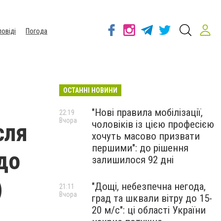
повіді
Погода
ОСТАННІ НОВИНИ
"Нові правила мобілізації,
22:19
Вчора
чоловіків із цією професією
сля
хочуть масово призвати
першими": до рішення
до
залишилося 92 дні
)
"Дощі, небезпечна негода,
21:11
Вчора
град та шквали вітру до 15-
20 м/с": ці області України