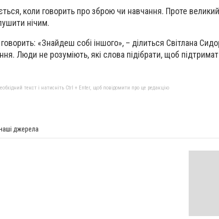
ється, коли говорить про зброю чи навчання. Проте великий 
лушити нічим.
говорить: «Знайдеш собі іншого», – ділиться Світлана Сидо
ння. Люди не розуміють, які слова підібрати, щоб підтримат
бхідний текст і натисніть Ctrl + Enter, щоб повідомити про це редакцію
 наші джерела