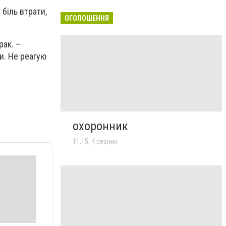
біль втрати,
ОГОЛОШЕННЯ
рак. –
и. Не реагую
охоронник
11:15, 4 серпня