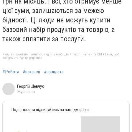
грн на місяць. І всі, хто отримує менше
цієї суми, залишаються за межею
бідності. Ці люди не можуть купити
базовий набір продуктів та товарів, а
також сплатити за послуги.
Якщо ви помітили помилку, виділіть необхідний текст і натисніть Ctrl + Enter, щоб
повідомити про це редакцію
#Робота
#вакансії
#зарплата
Георгій Шевчук
Журналіст
Поділіться та підписуйтесь на наші джерела