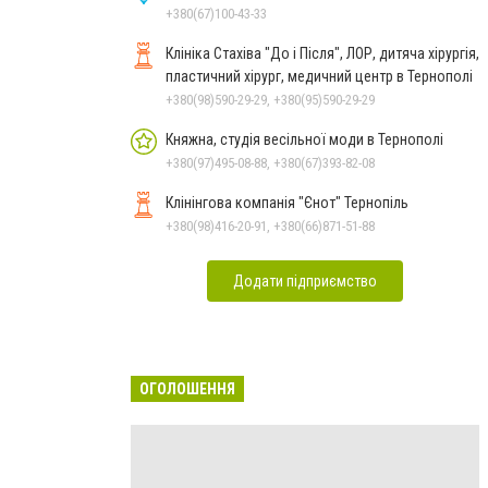
+380(67)100-43-33
Клініка Стахіва "До і Після", ЛОР, дитяча хірургія,
пластичний хірург, медичний центр в Тернополі
+380(98)590-29-29, +380(95)590-29-29
Княжна, студія весільної моди в Тернополі
+380(97)495-08-88, +380(67)393-82-08
Клінінгова компанія "Єнот" Тернопіль
+380(98)416-20-91, +380(66)871-51-88
Додати підприємство
ОГОЛОШЕННЯ