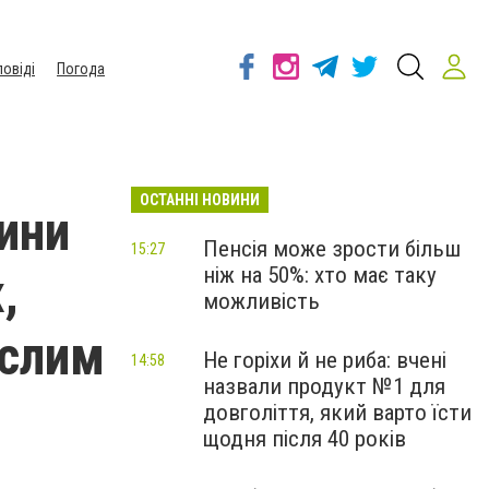
повіді
Погода
ОСТАННІ НОВИНИ
ини
Пенсія може зрости більш
15:27
ніж на 50%: хто має таку
,
можливість
ослим
Не горіхи й не риба: вчені
14:58
назвали продукт №1 для
довголіття, який варто їсти
щодня після 40 років