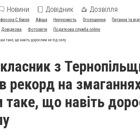
Новини
Довідник
Дозвілля
офесора С.Хміля
Афіша
Нерухомість
Оголошення
Питання та від
Довідкова
Фотозвіти
Податкова служба online
ши таке, що навіть дорослим не під силу
класник з Тернопільщ
в рекорд на змаганнях
 таке, що навіть дор
лу