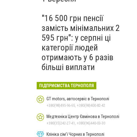
"16 500 грн пенсії
замість мінімальних 2
595 грн": у серпні ці
категорії людей
отримають у 6 разів
більші виплати
ПІДПРИЄМСТВА ТЕРНОПОЛЯ
GT motors, автосервіс в Тернополі
+380(98)495-96-65, +380(98)400-82-42
Медтехніка Центр Євмінова в Тернополі
+380(35)242-27-41, +380(96)440-03-30
Клініка сім'ї Чорних в Тернополі