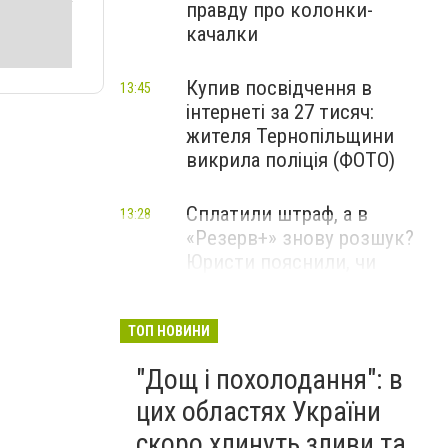
правду про колонки-
качалки
Купив посвідчення в
13:45
інтернеті за 27 тисяч:
жителя Тернопільщини
викрила поліція (ФОТО)
Сплатили штраф, а в
13:28
«Резерв+» знову розшук?
Юристи пояснили, чи
законно це
ТОП НОВИНИ
"Дощ і похолодання": в
цих областях України
скоро хлинуть зливи та