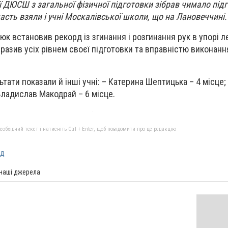
 ДЮСШ з загальної фізичної підготовки зібрав чимало під
асть взяли і учні Москалівської школи, що на Лановеччині.
к встановив рекорд із згинання і розгинання рук в упорі л
разив усіх рівнем своєї підготовки та вправністю виконанн
ьтати показали й інші учні: – Катерина Шептицька – 4 місце
 Владислав Макодрай – 6 місце.
бхідний текст і натисніть Ctrl + Enter, щоб повідомити про це редакцію
рд
 наші джерела