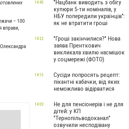
"Нацбанк виводить з обігу
готовлених
14:45
купюри 5-ти номіналів, у
НБУ попередили українців":
ежачи – 100
як не втратити гроші
я вправи,
"Гроші закінчилися?" Нова
14:22
заява Пренткович
; Олександра
викликала хвилю насмішок
у соцмережі (ФОТО)
Сусіди попросять рецепт:
14:15
пікантні кабачки, від яких
неможливо відірватися
Не для пенсіонерів і не для
14:03
дітей: у КП
"Тернопільводоканал"
озвучили несподівану