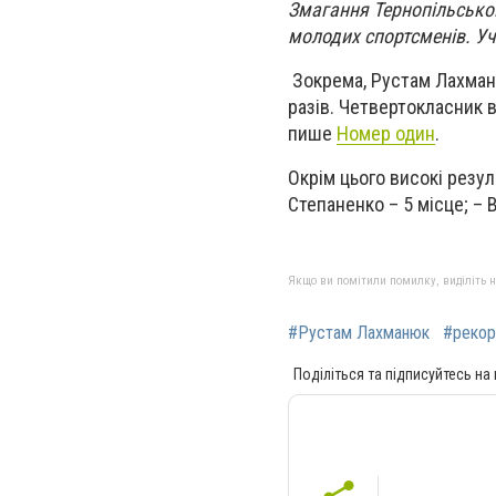
Змагання Тернопільської
молодих спортсменів. Уч
Зокрема, Рустам Лахманю
разів. Четвертокласник в
пише
Номер один
.
Окрім цього високі резул
Степаненко – 5 місце; –
Якщо ви помітили помилку, виділіть нео
#Рустам Лахманюк
#реко
Поділіться та підписуйтесь на