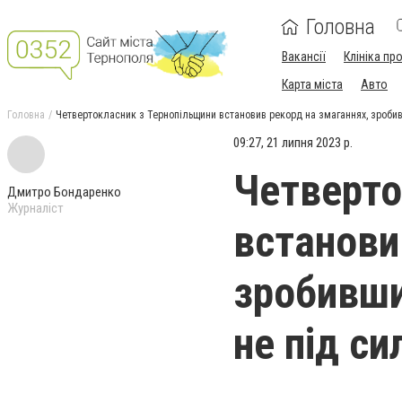
Головна
Вакансії
Клініка пр
Карта міста
Авто
Головна
Четвертокласник з Тернопільщини встановив рекорд на змаганнях, зробив
09:27, 21 липня 2023 р.
Четверто
Дмитро Бондаренко
Журналіст
встанови
зробивши
не під си