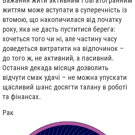
Бажання жити активним і багатогранним
життям може вступати в суперечність із
втомою, що накопичилася від початку
року, яка не дасть пуститися берега:
хочеться того чи ні, але частину часу
доведеться витратити на відпочинок –
до того ж, не активний, а пасивний.
Остання декада місяця дозволить
відчути смак удачі – не можна упускати
щасливий шанс досягти талану в роботі
та фінансах.
Рак