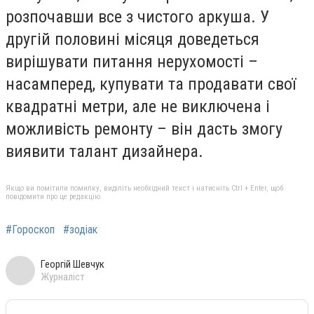
розпочавши все з чистого аркуша. У
другій половині місяця доведеться
вирішувати питання нерухомості –
насамперед, купувати та продавати свої
квадратні метри, але не виключена і
можливість ремонту – він дасть змогу
виявити талант дизайнера.
Якщо ви помітили помилку, виділіть необхідний текст і натисніть Ctrl + Enter, щоб
повідомити про це редакцію
#Гороскоп
#зодіак
Георгій Шевчук
Журналіст