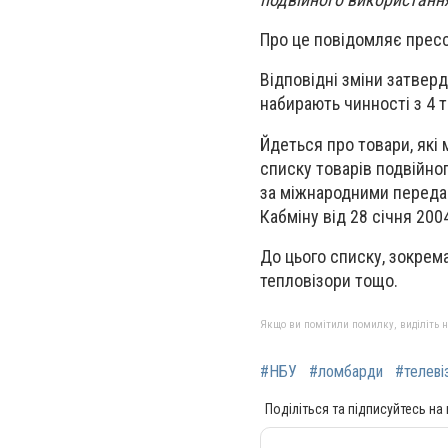
Про це повідомляє прес
Відповідні зміни затвер
набирають чинності з 4 т
Йдеться про товари, які 
списку товарів подвійно
за міжнародними переда
Кабміну від 28 січня 2004
До цього списку, зокрема
тепловізори тощо.
Якщо ви помітили помилку, виділіть нео
#НБУ
#ломбарди
#телеві
Поділіться та підписуйтесь на