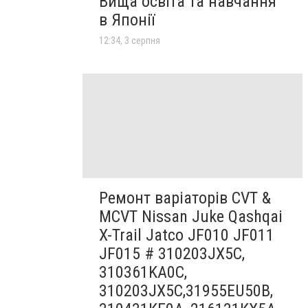
Вища освіта та навчання
в Японії
12:34, 3 серпня
Ремонт варіаторів CVT &
MCVT Nissan Juke Qashqai
X-Trail Jatco JF010 JF011
JF015 # 310203JX5C,
310361KA0C,
310203JX5C,31955EU50B,