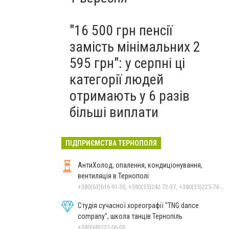
"16 500 грн пенсії
замість мінімальних 2
595 грн": у серпні ці
категорії людей
отримають у 6 разів
більші виплати
ПІДПРИЄМСТВА ТЕРНОПОЛЯ
АнтиХолод, опалення, кондиціонування,
вентиляція в Тернополі
+380(63)616-91-30, +380(35)242-72-37, +380(35)225-74-78
Студія сучасної хореографії "TNG dance
company", школа танців Тернопіль
+380(68)231-06-03