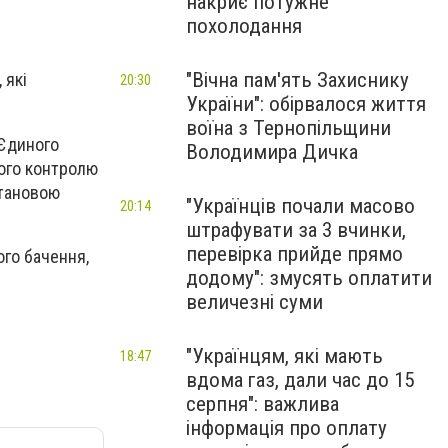
накриє потужне
похолодання
"Вічна пам'ять Захиснику
 які
20:30
України": обірвалося життя
воїна з Тернопільщини
 Єдиного
Володимира Дичка
ного контролю
становою
"Українців почали масово
20:14
штрафувати за 3 вчинки,
перевірка прийде прямо
ого бачення,
додому": змусять оплатити
величезні суми
"Українцям, які мають
18:47
вдома газ, дали час до 15
серпня": важлива
інформація про оплату