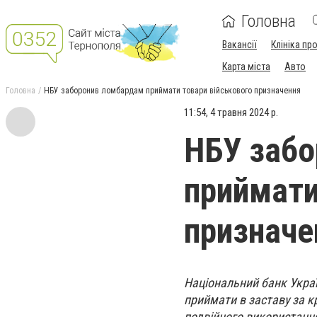
Головна
Вакансії
Клініка пр
Карта міста
Авто
Головна
НБУ заборонив ломбардам приймати товари військового призначення
11:54, 4 травня 2024 р.
НБУ заб
приймати
призначе
Національний банк Укра
приймати в заставу за кр
подвійного використанн