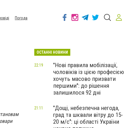
повіді
Погода
ОСТАННІ НОВИНИ
"Нові правила мобілізації,
22:19
чоловіків із цією професією
хочуть масово призвати
першими": до рішення
залишилося 92 дні
"Дощі, небезпечна негода,
21:11
становам
град та шквали вітру до 15-
товари
20 м/с": ці області України