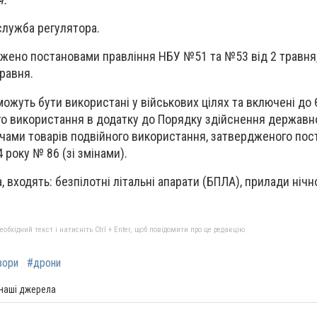
служба регулятора.
джено постановами правління НБУ №51 та №53 від 2 травня,
равня.
можуть бути використані у військових цілях та включені до
го використання в додатку до Порядку здійснення держав
чами товарів подвійного використання, затвердженого по
 року № 86 (зі змінами).
, входять: безпілотні літальні апарати (БПЛА), прилади нічн
бхідний текст і натисніть Ctrl + Enter, щоб повідомити про це редакцію
зори
#дрони
 наші джерела