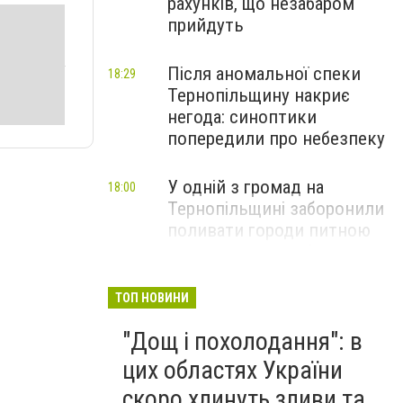
рахунків, що незабаром
прийдуть
Після аномальної спеки
18:29
Тернопільщину накриє
негода: синоптики
попередили про небезпеку
У одній з громад на
18:00
Тернопільщині заборонили
поливати городи питною
водою: порушників
перевірятимуть
ТОП НОВИНИ
Міг вибухнути будь-якої
17:45
"Дощ і похолодання": в
миті: на Тернопільщині
знешкодили боєприпас
цих областях України
скоро хлинуть зливи та