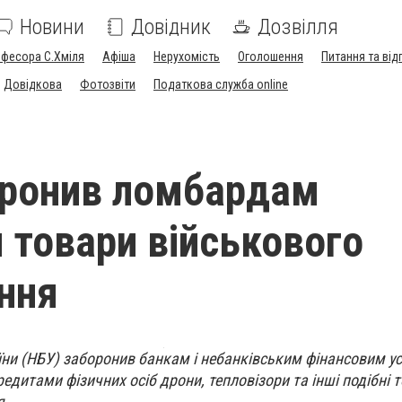
Новини
Довідник
Дозвілля
офесора С.Хміля
Афіша
Нерухомість
Оголошення
Питання та від
Довідкова
Фотозвіти
Податкова служба online
оронив ломбардам
 товари військового
ння
їни (НБУ) заборонив банкам і небанківським фінансовим у
едитами фізичних осіб дрони, тепловізори та інші подібні 
я.