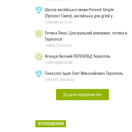
Школа англійської мови Present Simple
(Презент Сімпл), англійська для дітей у
Тернополі
+380(98)101-51-01
Оптика Люкс, Центральний універмаг, оптика в
Тернополі
+380(67)350-03-63
Агенція Якісний ПЕРЕКЛАД Тернопіль
+380(98)884-40-88
Гінеколог Іщак Олег Миколайович Тернопіль
+38 (097) 304-84-00
Додати підприємство
ОГОЛОШЕННЯ