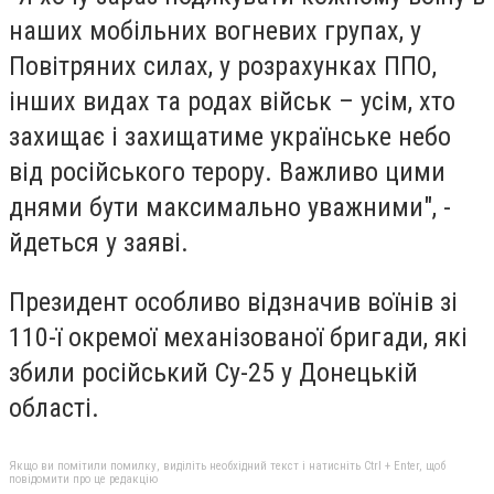
наших мобільних вогневих групах, у
Повітряних силах, у розрахунках ППО,
інших видах та родах військ – усім, хто
захищає і захищатиме українське небо
від російського терору. Важливо цими
днями бути максимально уважними", -
йдеться у заяві.
Президент особливо відзначив воїнів зі
110-ї окремої механізованої бригади, які
збили російський Су-25 у Донецькій
області.
Якщо ви помітили помилку, виділіть необхідний текст і натисніть Ctrl + Enter, щоб
повідомити про це редакцію