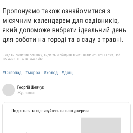
Пропонуємо також ознайомитися з
місячним календарем для садівників,
який допоможе вибрати ідеальний день
для роботи на городі та в саду в травні.
Якщо ви помітили помилку, виділіть необхідний текст і натисніть Ctrl + Enter, щоб
повідомити про це редакцію
#Снігопад
#мороз
#холод
#дощ
Георгій Шевчук
Журналіст
Поділіться та підписуйтесь на наші джерела