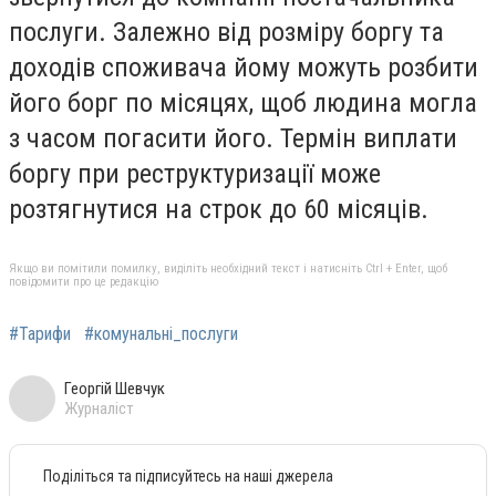
послуги. Залежно від розміру боргу та
доходів споживача йому можуть розбити
його борг по місяцях, щоб людина могла
з часом погасити його. Термін виплати
боргу при реструктуризації може
розтягнутися на строк до 60 місяців.
Якщо ви помітили помилку, виділіть необхідний текст і натисніть Ctrl + Enter, щоб
повідомити про це редакцію
#Тарифи
#комунальні_послуги
Георгій Шевчук
Журналіст
Поділіться та підписуйтесь на наші джерела